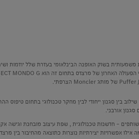
כשחקנית משמעותית בשוק האופנה הבינלאומי בעזרת שלל יוזמות 
ן של מרצדס בתחום זה הוא PROJECT MONDO G שבמסגרתו
 שבצרפת, על בסיס שילוב בין סגנון ייחודי לבין מחקר טכנולוגי בתחום ט
גנון אורבני.
נץ ו-Moncler חולקים ערכים משותפים – חדשנות טכנולוגית , שפת עיצוב מובחנ