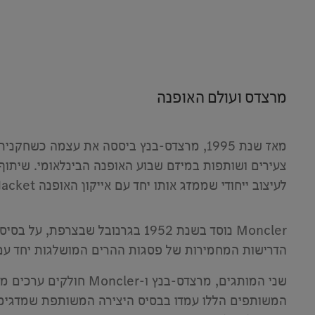
​מרצדס ועולם האופנה
מאז שנת 1995, מרצדס-בנץ ביססה את עצמה 
צעירים ושותפות במיזם שבוע האופנה הבינלאומי. שיתוף הפעולה האחרו
לעיצוב ייחודי שממזג אותו יחד עם אייקון האופנה Puffer Jacket של מותג Moncler הצרפתי.
Moncler נוסד בשנת 1952 בגרנובל
הדרישות המחמירות של פסגות ההרים המושלגות יחד עם ס
שני המותגים, מרצדס-ב