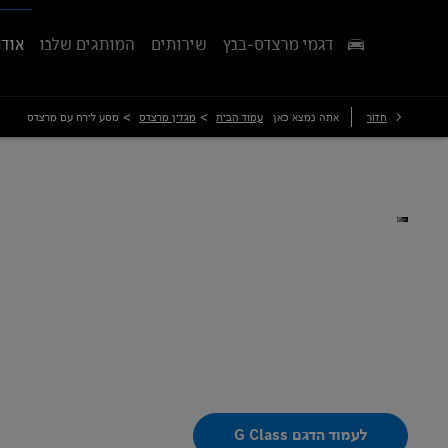
דגמי מרצדס-בנץ
שירותים
המותגים שלנו
אודו
>
>
חזור
אתה נמצא כאן
עמוד הבית
מגזין מרצדס
מסע לירח עם מרצדס
מסע לירח עם מרצדס
כתיבה ותצלומים: מרצדס-בנץ
לעמוד הדגם G Class