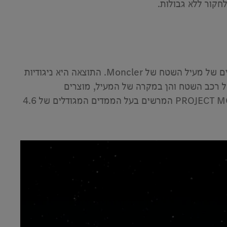
יצירת האמנות החד-פעמית ממזגת את התכונות של רכב השטח האייקוני מרצדס G-Class יחד עם המאפיינים העיצוביים של מעיל השטח של Moncler. התוצאה היא ניגודיות
של רכב השטח והן במקרה של המעיל, מוצרים
פונקציונליים הפכו לאורך הזמן למוצרי Lifestyle יוקרתיים ונחשקים. המיזוג שלהם יוצר אובייקט מפוסל: ה-PROJECT MONDO G המרשים בעל הממדים המגודלים של 4.6