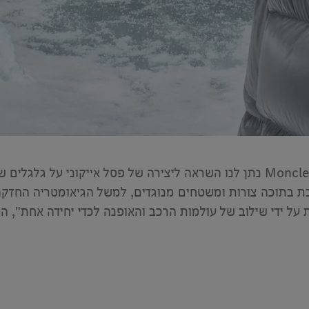
המסע של מרצדס ו-Moncler לירח שיתוף הפעולה עם Moncler נתן לנו השראה ליצירה 