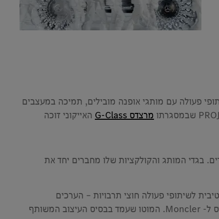
ושיתופי פעולה עם מותגי אופנה מובילים, תמיכה במעצבים
מרצדס G-Class
האייקוני זוכה
יפוס ההרים. בגדי המותג והקולקציות שלו מחברים יחד את
ת וגישה אקטיבית לשיתופי פעולה חוצי תרבויות – הערכים
המשותפים הללו עמדו בבסיס היצירה המשותפת שמדגימה אילו אפשרויות יצירתיות נוצרות כתוצאה מהחיבור בין מרצדס ל- Moncler. המוטו שעמד בבסיס העיצוב המשותף