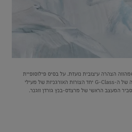
של פסל אייקוני על גלגלים שמהווה הצהרה עיצובית נועזת. על בסיס פילוסופיית
העיצוב שלנו Sensual Purity, יצירת האמנות הזו משלבת בתוכה צורות ומשטחים מנוגדים, למשל הגיאומטריה החזקה של ה-G-Class יחד הצורות האורגניות של מעילי