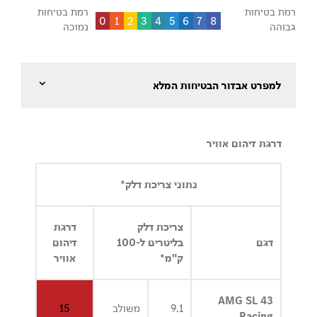
רמת בטיחות
רמת בטיחות
0
1
2
3
4
5
6
7
8
גבוהה
נמוכה
למפרט אבזור הבטיחות המלא
דרגת זיהום אוויר
נתוני צריכת דלק*
צריכת דלק
דרגת
דגם
בליטרים ל-100
זיהום
ק"מ*
אוויר
AMG SL 43
9.1
משולב
15
Racing