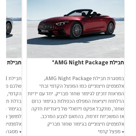
חבילת AMG Night Package*
חבילת AMG Night Package II*
V8 Ext מעניקה
במסגרת חבילת AMG Night Package,
אלמנטים חיצוניים כמו המפצל הקדמי ובתי
שלכם פרטי 
המראות זוכים לגימור שחור מבריק. יחד עם ידיות
י
הדלתות ויציאות המפלט הכפולות בגימור כרום
בדלת תא המ
שחור, מתקבל אפקט ויזואלי של ניגודיות חזקה
בגימור כרו
או המשכיות זורמת, בהתאם לצבע המרכב.
למושך מבט
אלמנטים חיצוניים בגימור שחור מבריק
אלמנטים חי
• מפצל קדמי
• מסגרת הג