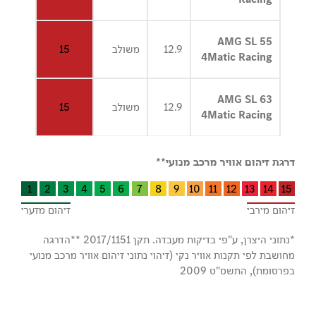
AMG SL 55
12.9
משולב
15
4Matic Racing
AMG SL 63
12.9
משולב
15
4Matic Racing
דרגת זיהום אוויר מרכב מנועי**
1
2
3
4
5
6
7
8
9
10
11
12
13
14
15
זיהום מירבי
זיהום מזערי
*נתוני היצרן, ע"פי בדיקות מעבדה. תקן 2017/1151 **הדרגה
מחושבת לפי תקנות אוויר נקי (זיהוי נתוני זיהום אוויר מרכב מנועי
בפרסומת), התשס"ט 2009