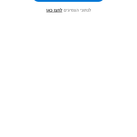
לנתוני הצמיגים
לחצו כאן
חוו את מרצדס AMG SL על הכביש
תיאום פגישה
השאירו פרטים ונחזור אליכם בהקדם