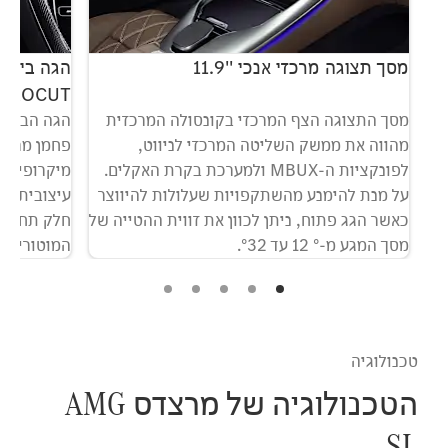
מסך תצוגה מרכזי אנכי ''11.9
MICROCUT מיקרו
תא
מסך התצוגה הצף המרכזי בקונסולה המרכזית
לב
מהווה את ממשק השליטה המרכזי לניווט,
לפונקציות ה-MBUX ולמערכת בקרת האקלים.
מיקרופייבר
מי
על מנת להימנע מהשתקפויות שעלולות להיווצר
כאשר הגג פתוח, ניתן לכוון את זווית ההטייה של
חלק תחתון
מסך המגע מ-° 12 עד °32.
המוטורי ומ
הנהג. כפתו
AMG מ
בנהיגה ממ
טכנולוגיה
הטכנולוגיה של מרצדס AMG
SL