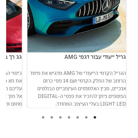
גריל ייעודי עבור דגמי AMG
גג רך בצבע night Blue
הגריל הקדמי הייעודי של AMG מדגיש את מימד
כיסוי הגג 
הרוחב של החלק הקדמי ועם 14 פסי כרום
את תא הנוס
אנכיים, מבין האלמנטים העיצוביים הבולטים
עליכם מפני
הנוספים ניתן להזכיר את פנסי ה-DIGITAL
אל תוך צלל
LIGHT LED בעלי העיצוב המחודד.
מחום ומרעש
קמ"ש.
*אופציונל