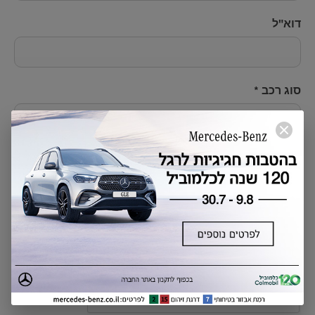
דוא"ל
סוג רכב
*
נא לבחור...
ידוע לי שהפרטים שמסרתי לעיל ייכללו במאגרי המידע של
קבוצת כלמוביל
בהתאם
למדיניות הפרטיות
מאשר/ת קבלת פניות שיווקיות, מידע על מבצעים
והטבות לרבות בדוא״ל /sms /ווטסאפ מקבוצת
כלמוביל