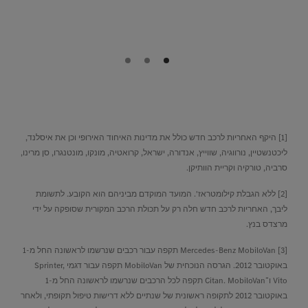
בקרות איכות
קפדניות.
[1] היקף האחריות לרכב חדש כולל את מדינות האיחוד האירופי וכן את איסלנד,
ליכטנשטיין, נורווגיה, שווייץ, אנדורה, ישראל, קרואטיה, מונקו, מונטנגרו, סן מרינו,
סרביה, טורקיה וקריית הוותיקן.
[2] ללא הגבלת קילומטראז'. המועד המוקדם מביניהם הוא הקובע. לתשומת
ליבך, האחריות לרכב חדש חלה רק על תכולת הרכב המקורית שסופקה על ידי
מרצדס בנץ.
[3] Mercedes-Benz MobiloVan תקפה עבור רכבים שנרשמו לראשונה החל מ-1
באוקטובר 2012. הגרסה הנוכחית של MobiloVan תקפה עבור דגמי Sprinter,
Vito ו־Citan. MobiloVan תקפה לכל הרכבים שנרשמו לראשונה החל מ-1
באוקטובר 2012 לתקופה ראשונית של שנתיים ללא דרישות טיפול תקופתי, ולאחר