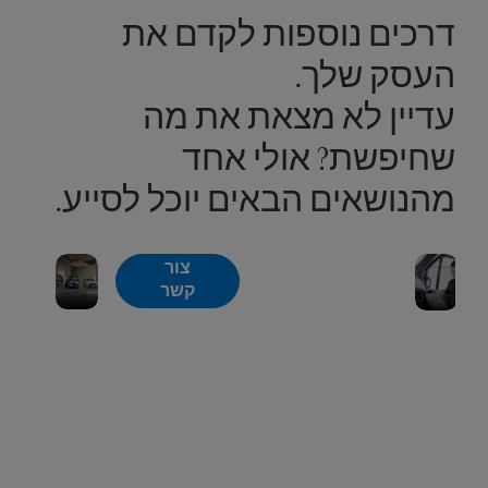
דרכים נוספות לקדם את
העסק שלך.
עדיין לא מצאת את מה
שחיפשת? אולי אחד
מהנושאים הבאים יוכל לסייע.
חלפים
אחריו
צור
החלפים
מקוריים
מרצד
קשר
המקוריים
של
בנץ.
של מרצדס
מרצדס
בנץ פותחו
בנץ.
במיוחד
עבור רכבי
מרצדס בנץ
ועוברים