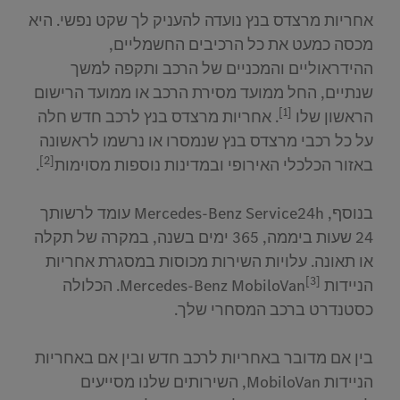
אחריות מרצדס בנץ נועדה להעניק לך שקט נפשי. היא
מכסה כמעט את כל הרכיבים החשמליים,
ההידראוליים והמכניים של הרכב ותקפה למשך
שנתיים, החל ממועד מסירת הרכב או ממועד הרישום
[1]
הראשון שלו
. אחריות מרצדס בנץ לרכב חדש חלה
על כל רכבי מרצדס בנץ שנמסרו או נרשמו לראשונה
[2]
באזור הכלכלי האירופי ובמדינות נוספות מסוימות
.
בנוסף, Mercedes-Benz Service24h עומד לרשותך
24 שעות ביממה, 365 ימים בשנה, במקרה של תקלה
או תאונה. עלויות השירות מכוסות במסגרת אחריות
[3]
הניידות Mercedes-Benz MobiloVan
. הכלולה
כסטנדרט ברכב המסחרי שלך.
בין אם מדובר באחריות לרכב חדש ובין אם באחריות
הניידות MobiloVan, השירותים שלנו מסייעים