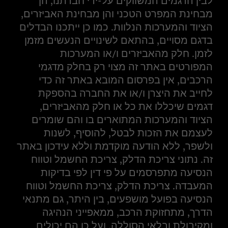
לבין הדגמים המשווקים על-ידי חברתנו, הן
מבחינת המפרט הטכני והן מבחינת האביזרים,
הציוד והמערכות הנלוות. כמו כן ייתכנו הבדלים
בדגם מסויים, בהתאם לשינויים הנעשים מזמן
לזמן. חלק מהאביזרים ו/או המערכות
המפורטים באתר זה מצוי רק בחלק מדגמי
הרכבים, אין בפרסום המובא באתר זה כדי
לחייב את היצרן ו/או את החברה בהספקת
דגמים שיכללו את כל או חלק מהאביזרים,
הציוד והמערכות המתוארים בו והם שומרים
לעצמם את הזכות לבטל, להוסיף, לשנות
ולשפר, ללא הודעה מוקדמת וללא עידכון באתר
זה. נתוני צריכת הדלק, צריכת החשמל וטווח
הנסיעה מתפרסמים על פי דין לפי בדיקות
המעבדה. צריכת הדלק, צריכת החשמל וטווח
הנסיעה בפועל מושפעים, בין היתר, גם מתנאי
הדרך, מתחזוקת הרכב, ממאפייני הנהיגה
ומקיבולת ובלאי הסוללה, ועל כן הם יכולים