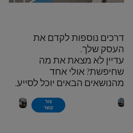
דרכים נוספות לקדם את
העסק שלך.
עדיין לא מצאת את מה
שחיפשת? אולי אחד
מהנושאים הבאים יוכל לסייע.
Mercedes-
מומחי
צור
כדי להשאיר
Benz
הסיוע
קשר
את העסק
Service24h
בדרכים
שלך
בתנועה: