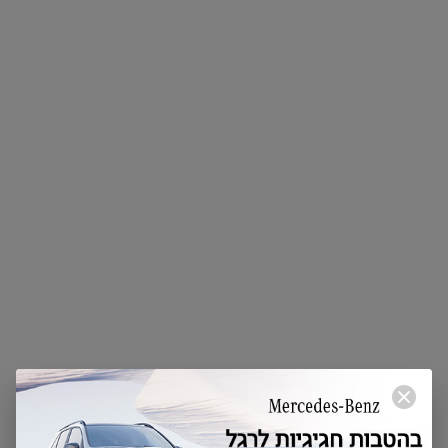
Mercedes-
Benz
Service24h
עומד
לרשותך
במקרה של
תקלה ברכב
המסחרי
שלך.
השירות זמין
ברחבי
הארץ, 24/7,
עם סיוע
מיידי
במקום.