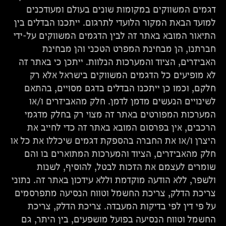
דגמים המשווקים במקומות שונים בעולם ומעודכנים
למועד הבאת המקור הלועדי לתרגום. ייתכנו הבדלים בין
התיאור המובא באתר זה לבין הדגמים המשווקים על-ידי
חברתנו, הן מבחינת המפרט הטכני והן מבחינת
האביזרים, הציוד והמערכות הנלוות. ייתכן כי באתר זה
לא מופיעים כל הדגמים המשווקים בישראל אלא רק
חלקם, וכמו כן ייתכנו הבדלים בדגם מסויים, בהתאם
לשינויים הנעשים מדמן לדמן. חלק מהאביזרים ו/או
המערכות המפורטים באתר זה מצוי רק בחלק מדגמי
הרכבים, אין בפרסום המובא באתר זה כדי לחייב את
היצרן ו/או את החברה בהספקת דגמים שיכללו את כל או
חלק מהאביזרים, הציוד והמערכות המתוארים בו והם
שומרים לעצמם את הזכות לבטל, להוסיף, לשנות
ולשפר, ללא הודעה מוקדמת וללא עידכון באתר זה. נתוני
צריכת הדלק, צריכת החשמל וטווח הנסיעה מתפרסמים
על פי דין לפי בדיקות המעבדה. צריכת הדלק, צריכת
החשמל וטווח הנסיעה בפועל מושפעים, בין היתר, גם