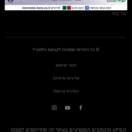
מרכזי שירות
צור קשר
© כל הזכויות שמורות לקבוצת כלמוביל
תנאי שימוש
מדיניות פרטיות
הצהרת נגישות
המידע והנתונים המופיעים באתר זה מתייחסים למגוון