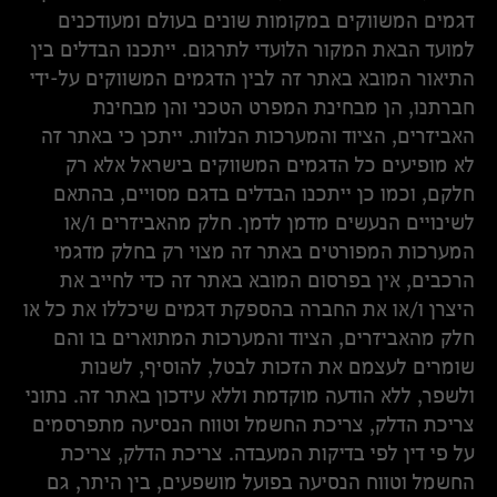
דגמים המשווקים במקומות שונים בעולם ומעודכנים
למועד הבאת המקור הלועדי לתרגום. ייתכנו הבדלים בין
התיאור המובא באתר זה לבין הדגמים המשווקים על-ידי
חברתנו, הן מבחינת המפרט הטכני והן מבחינת
האביזרים, הציוד והמערכות הנלוות. ייתכן כי באתר זה
לא מופיעים כל הדגמים המשווקים בישראל אלא רק
חלקם, וכמו כן ייתכנו הבדלים בדגם מסויים, בהתאם
לשינויים הנעשים מדמן לדמן. חלק מהאביזרים ו/או
המערכות המפורטים באתר זה מצוי רק בחלק מדגמי
הרכבים, אין בפרסום המובא באתר זה כדי לחייב את
היצרן ו/או את החברה בהספקת דגמים שיכללו את כל או
חלק מהאביזרים, הציוד והמערכות המתוארים בו והם
שומרים לעצמם את הזכות לבטל, להוסיף, לשנות
ולשפר, ללא הודעה מוקדמת וללא עידכון באתר זה. נתוני
צריכת הדלק, צריכת החשמל וטווח הנסיעה מתפרסמים
על פי דין לפי בדיקות המעבדה. צריכת הדלק, צריכת
החשמל וטווח הנסיעה בפועל מושפעים, בין היתר, גם