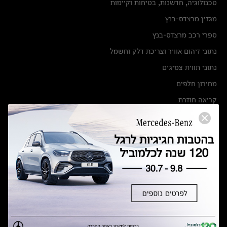
טכנולוגיה, חדשנות, בטיחות וקיימות
מגזין מרצדס-בנץ
ספרי רכב מרצדס-בנץ
נתוני זיהום אוויר וצריכת דלק וחשמל
נתוני תווית צמיגים
מחירון חלפים
קריאה חוזרת
הודעה על הטבות לרכבי מרצדס בהסדר פשרה בתצ 56447-02-19
הסדר פשרה בתצ 56447-02-19
תקנון ימי מכירות 120 לכלמוביל
מצאו אותנו
אולמות תצוגה