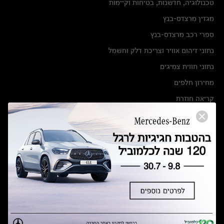
טכנולוגיה, חדשנות, בטיחות וקיימות
מגזין מרצדס-בנץ
ספרי רכב מרצדס-בנץ
נתוני זיהום אוויר וצריכת דלק וחשמל
נתוני תווית צמיגים
מחירון חלפים
קריאה חוזרת
הודעה על הטבות לרכבי מרצדס בהסדר פשרה בתצ 56447-02-19
הסדר פשרה בתצ 56447-02-19
תקנון ימי מכירות 120 לכלמוביל
מצאו אותנו
אולמות תצוגה