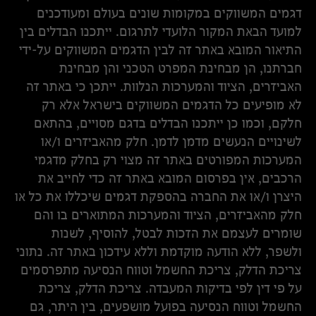
דגמים המשווקים במקומות שונים בעולם ומעודכנים
למועד הבאת המקור הלועדי לתרגום. ייתכנו הבדלים בין
התיאור המובא באתר זה לבין הדגמים המשווקים על-ידי
חברתנו, הן מבחינת המפרט הטכני והן מבחינת
האביזרים, הציוד והמערכות הנלוות. ייתכן כי באתר זה
לא מופיעים כל הדגמים המשווקים בישראל אלא רק
חלקם, וכמו כן ייתכנו הבדלים בדגם מסויים, בהתאם
לשינויים הנעשים מדמן לדמן. חלק מהאביזרים ו/או
המערכות המפורטים באתר זה מצוי רק בחלק מדגמי
הרכבים, אין בפרסום המובא באתר זה כדי לחייב את
היצרן ו/או את החברה בהספקת דגמים שיכללו את כל או
חלק מהאביזרים, הציוד והמערכות המתוארים בו והם
שומרים לעצמם את הזכות לבטל, להוסיף, לשנות
ולשפר, ללא הודעה מוקדמת וללא עידכון באתר זה. נתוני
צריכת הדלק, צריכת החשמל וטווח הנסיעה מתפרסמים
על פי דין לפי בדיקות המעבדה. צריכת הדלק, צריכת
החשמל וטווח הנסיעה בפועל מושפעים, בין היתר, גם