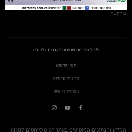
מרכזי שירות
צור קשר
© כל הזכויות שמורות לקבוצת כלמוביל
תנאי שימוש
מדיניות פרטיות
הצהרת נגישות
המידע והנתונים המופיעים באתר זה מתייחסים למגוון