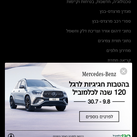
טכנולוגיה, חדשנות, בטיחות וקיימות
מגזין מרצדס-בנץ
ספרי רכב מרצדס-בנץ
נתוני זיהום אוויר וצריכת דלק וחשמל
נתוני תווית צמיגים
מחירון חלפים
קריאה חוזרת
הודעה על הטבות לרכבי מרצדס בהסדר פשרה בתצ 56447-02-19
הסדר פשרה בתצ 56447-02-19
תקנון ימי מכירות 120 לכלמוביל
מצאו אותנו
אולמות תצוגה