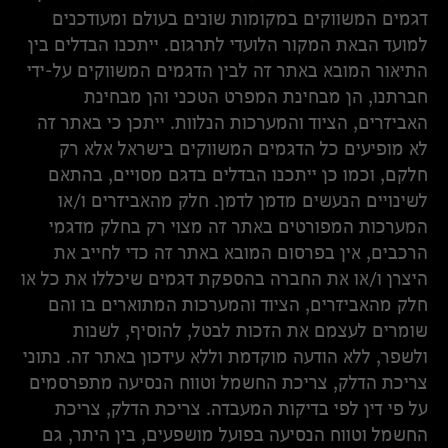
דגמים המשווקים במקומות שונים בעולם ומעודכנים
למועד הבאת המקור הלועדי לתרגום. ייתכנו הבדלים בין
התיאור המובא באתר זה לבין הדגמים המשווקים על-ידי
חברתנו, הן מבחינת המפרט הטכני והן מבחינת
האביזרים, הציוד והמערכות הנלוות. ייתכן כי באתר זה
לא מופיעים כל הדגמים המשווקים בישראל אלא רק
חלקם, וכמו כן ייתכנו הבדלים בדגם מסויים, בהתאם
לשינויים הנעשים מדמן לדמן. חלק מהאביזרים ו/או
המערכות המפורטים באתר זה מצוי רק בחלק מדגמי
הרכבים, אין בפרסום המובא באתר זה כדי לחייב את
היצרן ו/או את החברה בהספקת דגמים שיכללו את כל או
חלק מהאביזרים, הציוד והמערכות המתוארים בו והם
שומרים לעצמם את הזכות לבטל, להוסיף, לשנות
ולשפר, ללא הודעה מוקדמת וללא עידכון באתר זה. נתוני
צריכת הדלק, צריכת החשמל וטווח הנסיעה מתפרסמים
על פי דין לפי בדיקות המעבדה. צריכת הדלק, צריכת
החשמל וטווח הנסיעה בפועל מושפעים, בין היתר, גם