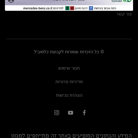
מרכזי שירות
צור קשר
© כל הזכויות שמורות לקבוצת כלמוביל
תנאי שימוש
מדיניות פרטיות
הצהרת נגישות
המידע והנתונים המופיעים באתר זה מתייחסים למגוון