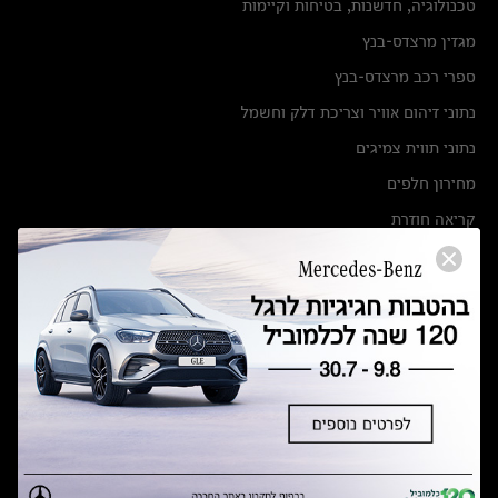
טכנולוגיה, חדשנות, בטיחות וקיימות
מגזין מרצדס-בנץ
ספרי רכב מרצדס-בנץ
נתוני זיהום אוויר וצריכת דלק וחשמל
נתוני תווית צמיגים
מחירון חלפים
קריאה חוזרת
הודעה על הטבות לרכבי מרצדס בהסדר פשרה בתצ 56447-02-19
הסדר פשרה בתצ 56447-02-19
תקנון ימי מכירות 120 לכלמוביל
מצאו אותנו
אולמות תצוגה