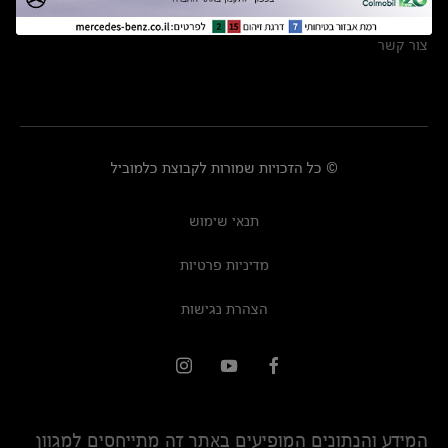
מרכזי שירות
צור קשר
© כל הזכויות שמורות לקבוצת כלמוביל
תנאי שימוש
מדיניות פרטיות
הצהרת נגישות
המידע והנתונים המופיעים באתר זה מתייחסים למגוון