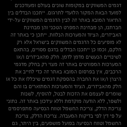
דגמים המשווקים במקומות שונים בעולם ומעודכנים
למועד הבאת המקור הלועדי לתרגום. ייתכנו הבדלים בין
התיאור המובא באתר זה לבין הדגמים המשווקים על-ידי
חברתנו, הן מבחינת המפרט הטכני והן מבחינת
האביזרים, הציוד והמערכות הנלוות. ייתכן כי באתר זה
לא מופיעים כל הדגמים המשווקים בישראל אלא רק
חלקם, וכמו כן ייתכנו הבדלים בדגם מסויים, בהתאם
לשינויים הנעשים מדמן לדמן. חלק מהאביזרים ו/או
המערכות המפורטים באתר זה מצוי רק בחלק מדגמי
הרכבים, אין בפרסום המובא באתר זה כדי לחייב את
היצרן ו/או את החברה בהספקת דגמים שיכללו את כל או
חלק מהאביזרים, הציוד והמערכות המתוארים בו והם
שומרים לעצמם את הזכות לבטל, להוסיף, לשנות
ולשפר, ללא הודעה מוקדמת וללא עידכון באתר זה. נתוני
צריכת הדלק, צריכת החשמל וטווח הנסיעה מתפרסמים
על פי דין לפי בדיקות המעבדה. צריכת הדלק, צריכת
החשמל וטווח הנסיעה בפועל מושפעים, בין היתר, גם