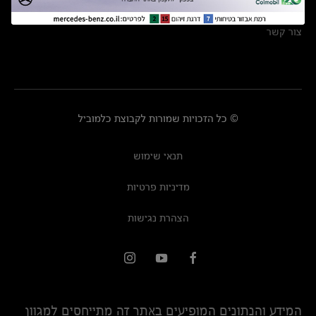
מרכזי שירות
צור קשר
© כל הזכויות שמורות לקבוצת כלמוביל
תנאי שימוש
מדיניות פרטיות
הצהרת נגישות
המידע והנתונים המופיעים באתר זה מתייחסים למגוון