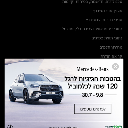
טכנולוגיה, חדשנות, בטיחות וקיימות
מגזין מרצדס-בנץ
ספרי רכב מרצדס-בנץ
נתוני זיהום אוויר וצריכת דלק וחשמל
נתוני תווית צמיגים
מחירון חלפים
קריאה חוזרת
הודעה על הטבות לרכבי מרצדס בהסדר פשרה בתצ 56447-02-19
הסדר פשרה בתצ 56447-02-19
תקנון ימי מכירות 120 לכלמוביל
מצאו אותנו
אולמות תצוגה