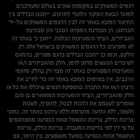
דגמים המשווקים במקומות שונים בעולם ומעודכנים
למועד הבאת המקור הלועדי לתרגום. ייתכנו הבדלים בין
התיאור המובא באתר זה לבין הדגמים המשווקים על-ידי
חברתנו, הן מבחינת המפרט הטכני והן מבחינת
האביזרים, הציוד והמערכות הנלוות. ייתכן כי באתר זה
לא מופיעים כל הדגמים המשווקים בישראל אלא רק
חלקם, וכמו כן ייתכנו הבדלים בדגם מסויים, בהתאם
לשינויים הנעשים מדמן לדמן. חלק מהאביזרים ו/או
המערכות המפורטים באתר זה מצוי רק בחלק מדגמי
הרכבים, אין בפרסום המובא באתר זה כדי לחייב את
היצרן ו/או את החברה בהספקת דגמים שיכללו את כל או
חלק מהאביזרים, הציוד והמערכות המתוארים בו והם
שומרים לעצמם את הזכות לבטל, להוסיף, לשנות
ולשפר, ללא הודעה מוקדמת וללא עידכון באתר זה. נתוני
צריכת הדלק, צריכת החשמל וטווח הנסיעה מתפרסמים
על פי דין לפי בדיקות המעבדה. צריכת הדלק, צריכת
החשמל וטווח הנסיעה בפועל מושפעים, בין היתר, גם