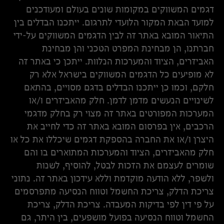
דגמים המשווקים במקומות שונים בעולם ומעודכנים
למועד הבאת המקור הלועדי לתרגום. ייתכנו הבדלים בין
התיאור המובא באתר זה לבין הדגמים המשווקים על-ידי
חברתנו, הן מבחינת המפרט הטכני והן מבחינת
האביזרים, הציוד והמערכות הנלוות. ייתכן כי באתר זה
לא מופיעים כל הדגמים המשווקים בישראל אלא רק
חלקם, וכמו כן ייתכנו הבדלים בדגם מסויים, בהתאם
לשינויים הנעשים מדמן לדמן. חלק מהאביזרים ו/או
המערכות המפורטים באתר זה מצוי רק בחלק מדגמי
הרכבים, אין בפרסום המובא באתר זה כדי לחייב את
היצרן ו/או את החברה בהספקת דגמים שיכללו את כל או
חלק מהאביזרים, הציוד והמערכות המתוארים בו והם
שומרים לעצמם את הזכות לבטל, להוסיף, לשנות
ולשפר, ללא הודעה מוקדמת וללא עידכון באתר זה. נתוני
צריכת הדלק, צריכת החשמל וטווח הנסיעה מתפרסמים
על פי דין לפי בדיקות המעבדה. צריכת הדלק, צריכת
החשמל וטווח הנסיעה בפועל מושפעים, בין היתר, גם