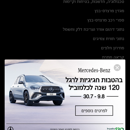
טכנולוגיה, חדשנות, בטיחות וקיימות
מגזין מרצדס-בנץ
ספרי רכב מרצדס-בנץ
נתוני זיהום אוויר וצריכת דלק וחשמל
נתוני תווית צמיגים
מחירון חלפים
קריאה חוזרת
הודעה על הטבות לרכבי מרצדס בהסדר פשרה בתצ 56447-02-19
הסדר פשרה בתצ 56447-02-19
תקנון ימי מכירות 120 לכלמוביל
מצאו אותנו
אולמות תצוגה