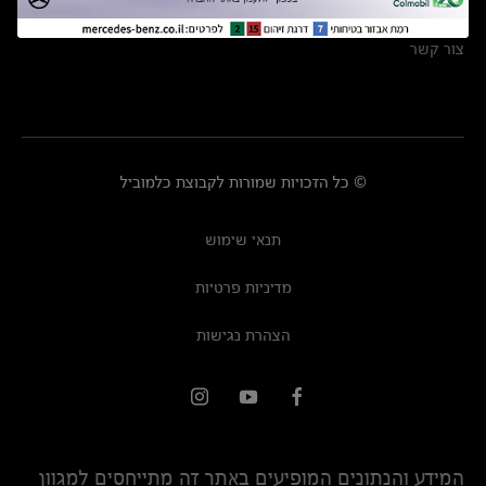
מרכזי שירות
צור קשר
© כל הזכויות שמורות לקבוצת כלמוביל
תנאי שימוש
מדיניות פרטיות
הצהרת נגישות
המידע והנתונים המופיעים באתר זה מתייחסים למגוון