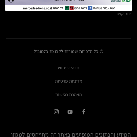
מרכזי שירות
צור קשר
© כל הזכויות שמורות לקבוצת כלמוביל
תנאי שימוש
מדיניות פרטיות
הצהרת נגישות
המידע והנתונים המופיעים באתר זה מתייחסים למגוון