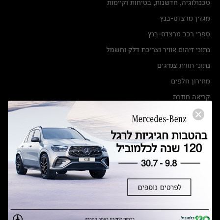
טכנולוגיה, חדשנות, בטיחות וקיימות
מגזין מרצדס-בנץ
ספרי רכב מרצדס-בנץ
נתוני זיהום אוויר וצריכת דלק וחשמל
נתוני תווית צמיגים
מחירון חלפים
קריאה חוזרת
הודעה על הטבות לרכבי מרצדס בהסדר פשרה בתצ 56447-02-19
הסדר פשרה בתצ 56447-02-19
תקנון ימי מכירות 120 לכלמוביל
מצאו אותנו
אולמות תצוגה