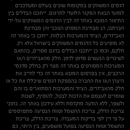
דגמים המשווקים במקומות שונים בעולם ומעודכנים
למועד הבאת המקור הלועדי לתרגום. ייתכנו הבדלים בין
התיאור המובא באתר זה לבין הדגמים המשווקים על-ידי
חברתנו, הן מבחינת המפרט הטכני והן מבחינת
האביזרים, הציוד והמערכות הנלוות. ייתכן כי באתר זה
לא מופיעים כל הדגמים המשווקים בישראל אלא רק
חלקם, וכמו כן ייתכנו הבדלים בדגם מסויים, בהתאם
לשינויים הנעשים מדמן לדמן. חלק מהאביזרים ו/או
המערכות המפורטים באתר זה מצוי רק בחלק מדגמי
הרכבים, אין בפרסום המובא באתר זה כדי לחייב את
היצרן ו/או את החברה בהספקת דגמים שיכללו את כל או
חלק מהאביזרים, הציוד והמערכות המתוארים בו והם
שומרים לעצמם את הזכות לבטל, להוסיף, לשנות
ולשפר, ללא הודעה מוקדמת וללא עידכון באתר זה. נתוני
צריכת הדלק, צריכת החשמל וטווח הנסיעה מתפרסמים
על פי דין לפי בדיקות המעבדה. צריכת הדלק, צריכת
החשמל וטווח הנסיעה בפועל מושפעים, בין היתר, גם