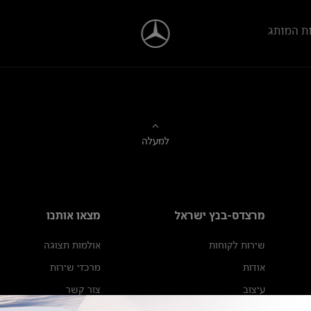
ת המותג
למעלה
מרצדס-בנץ ישראל
מצאו אותנו
שירות לקוחות
אולמות תצוגה
אודות
מרכזי שירות
עיצוב
צור קשר