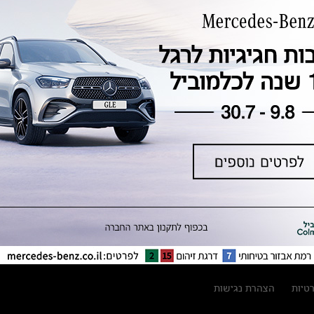
טכנולוגיה, חדשנות, בטיחות וקיימות
מגזין מרצדס-בנץ
ספרי רכב מרצדס-בנץ
נתוני זיהום אוויר וצריכת דלק וחשמל
נתוני תווית צמיגים
מחירון חלפים
קריאה חוזרת
הודעה על הטבות לרכבי מרצדס בהסדר
פשרה בתצ 56447-02-19
הסדר פשרה בתצ 56447-02-19
תקנון ימי מכירות 120 לכלמוביל
רטיות
הצהרת נגישות