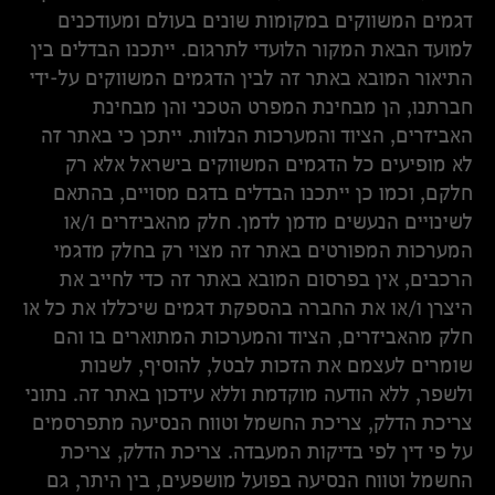
דגמים המשווקים במקומות שונים בעולם ומעודכנים
למועד הבאת המקור הלועדי לתרגום. ייתכנו הבדלים בין
התיאור המובא באתר זה לבין הדגמים המשווקים על-ידי
חברתנו, הן מבחינת המפרט הטכני והן מבחינת
האביזרים, הציוד והמערכות הנלוות. ייתכן כי באתר זה
לא מופיעים כל הדגמים המשווקים בישראל אלא רק
חלקם, וכמו כן ייתכנו הבדלים בדגם מסויים, בהתאם
לשינויים הנעשים מדמן לדמן. חלק מהאביזרים ו/או
המערכות המפורטים באתר זה מצוי רק בחלק מדגמי
הרכבים, אין בפרסום המובא באתר זה כדי לחייב את
היצרן ו/או את החברה בהספקת דגמים שיכללו את כל או
חלק מהאביזרים, הציוד והמערכות המתוארים בו והם
שומרים לעצמם את הזכות לבטל, להוסיף, לשנות
ולשפר, ללא הודעה מוקדמת וללא עידכון באתר זה. נתוני
צריכת הדלק, צריכת החשמל וטווח הנסיעה מתפרסמים
על פי דין לפי בדיקות המעבדה. צריכת הדלק, צריכת
החשמל וטווח הנסיעה בפועל מושפעים, בין היתר, גם