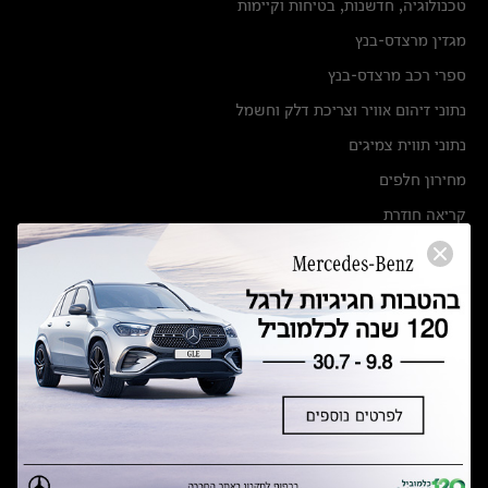
טכנולוגיה, חדשנות, בטיחות וקיימות
מגזין מרצדס-בנץ
ספרי רכב מרצדס-בנץ
נתוני זיהום אוויר וצריכת דלק וחשמל
נתוני תווית צמיגים
מחירון חלפים
קריאה חוזרת
הודעה על הטבות לרכבי מרצדס בהסדר פשרה בתצ 56447-02-19
הסדר פשרה בתצ 56447-02-19
תקנון ימי מכירות 120 לכלמוביל
מצאו אותנו
אולמות תצוגה