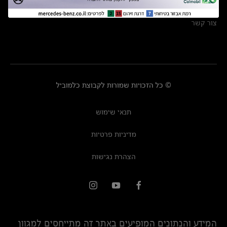
מרכזי שירות
צור קשר
© כל הזכויות שמורות לקבוצת כלמוביל
תנאי שימוש
מדיניות פרטיות
הצהרת נגישות
המידע והנתונים המופיעים באתר זה מתייחסים למגוון