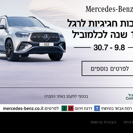
טכנולוגיה, חדשנות, בטיחות וקיימות
מגזין מרצדס-בנץ
ספרי רכב מרצדס-בנץ
נתוני זיהום אוויר וצריכת דלק וחשמל
נתוני תווית צמיגים
מחירון חלפים
קריאה חוזרת
הודעה על הטבות לרכבי מרצדס בהסדר
פשרה בתצ 56447-02-19
הסדר פשרה בתצ 56447-02-19
תקנון ימי מכירות 120 לכלמוביל
רטיות
הצהרת נגישות