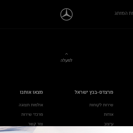
ת המותג
למעלה
מרצדס-בנץ ישראל
מצאו אותנו
שירות לקוחות
אולמות תצוגה
אודות
מרכזי שירות
עיצוב
צור קשר