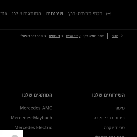
דגמי מרצדס-בנץ
שירותים
המותגים שלנו
אודו
>
>
חזור
אתה נמצא כאן
עמוד הבית
שירותים
ספר רכב דיגיטלי
השירותים שלנו
המותגים שלנו
מימון
Mercedes-AMG
ביטוח רכבי יוקרה
Mercedes-Maybach
טרייד יוקרה
Mercedes Electric