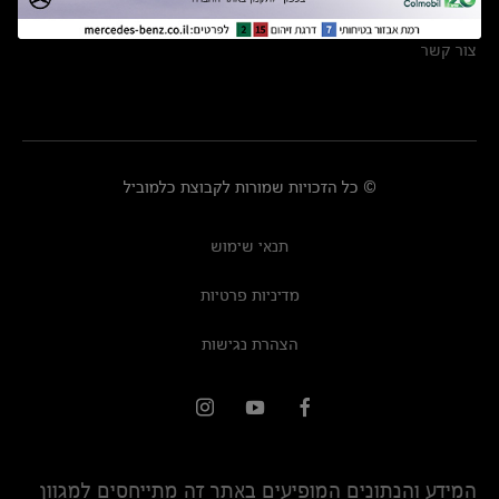
מרכזי שירות
צור קשר
© כל הזכויות שמורות לקבוצת כלמוביל
תנאי שימוש
מדיניות פרטיות
הצהרת נגישות
המידע והנתונים המופיעים באתר זה מתייחסים למגוון