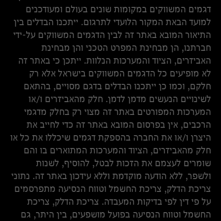
דגמים המשווקים במקומות שונים בעולם ומעודכנים
למועד הבאת המקור הלועדי לתרגום. ייתכנו הבדלים בין
התיאור המובא באתר זה לבין הדגמים המשווקים על-ידי
חברתנו, הן מבחינת המפרט הטכני והן מבחינת
האביזרים, הציוד והמערכות הנלוות. ייתכן כי באתר זה
לא מופיעים כל הדגמים המשווקים בישראל אלא רק
חלקם, וכמו כן ייתכנו הבדלים בדגם מסויים, בהתאם
לשינויים הנעשים מדמן לדמן. חלק מהאביזרים ו/או
המערכות המפורטים באתר זה מצוי רק בחלק מדגמי
הרכבים, אין בפרסום המובא באתר זה כדי לחייב את
היצרן ו/או את החברה בהספקת דגמים שיכללו את כל או
חלק מהאביזרים, הציוד והמערכות המתוארים בו והם
שומרים לעצמם את הזכות לבטל, להוסיף, לשנות
ולשפר, ללא הודעה מוקדמת וללא עידכון באתר זה. נתוני
צריכת הדלק, צריכת החשמל וטווח הנסיעה מתפרסמים
על פי דין לפי בדיקות המעבדה. צריכת הדלק, צריכת
החשמל וטווח הנסיעה בפועל מושפעים, בין היתר, גם