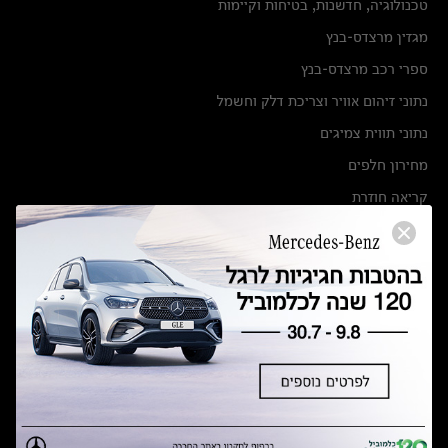
טכנולוגיה, חדשנות, בטיחות וקיימות
מגזין מרצדס-בנץ
ספרי רכב מרצדס-בנץ
נתוני זיהום אוויר וצריכת דלק וחשמל
נתוני תווית צמיגים
מחירון חלפים
קריאה חוזרת
הודעה על הטבות לרכבי מרצדס בהסדר פשרה בתצ 56447-02-19
הסדר פשרה בתצ 56447-02-19
תקנון ימי מכירות 120 לכלמוביל
מצאו אותנו
אולמות תצוגה