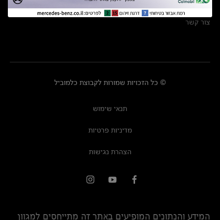
מרכזי שירות
צור קשר
© כל הזכויות שמורות לקבוצת כלמוביל
תנאי שימוש
מדיניות פרטיות
הצהרת נגישות
המידע והנתונים המופיעים באתר זה מתייחסים למגוון