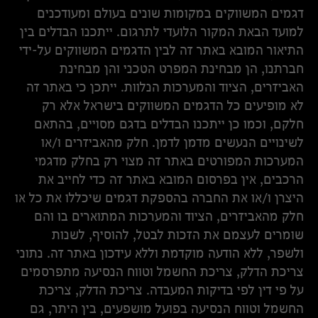
דגמים המשווקים במקומות שונים בעולם ומעודכנים
למועד הבאת המקור הלועדי לתרגום. ייתכנו הבדלים בין
התיאור המובא באתר זה לבין הדגמים המשווקים על-ידי
חברתנו, הן מבחינת המפרט הטכני והן מבחינת
האביזרים, הציוד והמערכות הנלוות. ייתכן כי באתר זה
לא מופיעים כל הדגמים המשווקים בישראל אלא רק
חלקם, וכמו כן ייתכנו הבדלים בדגם מסויים, בהתאם
לשינויים הנעשים מדמן לדמן. חלק מהאביזרים ו/או
המערכות המפורטים באתר זה מצוי רק בחלק מדגמי
הרכבים, אין בפרסום המובא באתר זה כדי לחייב את
היצרן ו/או את החברה בהספקת דגמים שיכללו את כל או
חלק מהאביזרים, הציוד והמערכות המתוארים בו והם
שומרים לעצמם את הזכות לבטל, להוסיף, לשנות
ולשפר, ללא הודעה מוקדמת וללא עידכון באתר זה. נתוני
צריכת הדלק, צריכת החשמל וטווח הנסיעה מתפרסמים
על פי דין לפי בדיקות המעבדה. צריכת הדלק, צריכת
החשמל וטווח הנסיעה בפועל מושפעים, בין היתר, גם