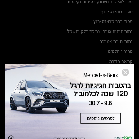
טכנולוגיה, חדשנות, בטיחות וקיימות
מגזין מרצדס-בנץ
ספרי רכב מרצדס-בנץ
נתוני זיהום אוויר וצריכת דלק וחשמל
נתוני תווית צמיגים
מחירון חלפים
קריאה חוזרת
הודעה על הטבות לרכבי מרצדס בהסדר פשרה בתצ 56447-02-19
הסדר פשרה בתצ 56447-02-19
תקנון ימי מכירות 120 לכלמוביל
מצאו אותנו
אולמות תצוגה