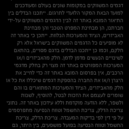
דגמים המשווקים במקומות שונים בעולם ומעודכנים
למועד הבאת המקור הלועדי לתרגום. ייתכנו הבדלים בין
התיאור המובא באתר זה לבין הדגמים המשווקים על-ידי
חברתנו, הן מבחינת המפרט הטכני והן מבחינת
האביזרים, הציוד והמערכות הנלוות. ייתכן כי באתר זה
לא מופיעים כל הדגמים המשווקים בישראל אלא רק
חלקם, וכמו כן ייתכנו הבדלים בדגם מסויים, בהתאם
לשינויים הנעשים מדמן לדמן. חלק מהאביזרים ו/או
המערכות המפורטים באתר זה מצוי רק בחלק מדגמי
הרכבים, אין בפרסום המובא באתר זה כדי לחייב את
היצרן ו/או את החברה בהספקת דגמים שיכללו את כל או
חלק מהאביזרים, הציוד והמערכות המתוארים בו והם
שומרים לעצמם את הזכות לבטל, להוסיף, לשנות
ולשפר, ללא הודעה מוקדמת וללא עידכון באתר זה. נתוני
צריכת הדלק, צריכת החשמל וטווח הנסיעה מתפרסמים
על פי דין לפי בדיקות המעבדה. צריכת הדלק, צריכת
החשמל וטווח הנסיעה בפועל מושפעים, בין היתר, גם