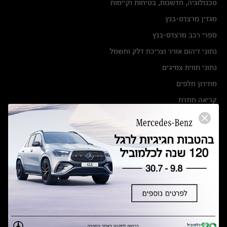
טכנולוגיה, חדשנות, בטיחות וקיימות
מגזין מרצדס-בנץ
ספרי רכב מרצדס-בנץ
נתוני זיהום אוויר וצריכת דלק וחשמל
נתוני תווית צמיגים
מחירון חלפים
קריאה חוזרת
הודעה על הטבות לרכבי מרצדס בהסדר פשרה בתצ 56447-02-19
הסדר פשרה בתצ 56447-02-19
תקנון ימי מכירות 120 לכלמוביל
מצאו אותנו
אולמות תצוגה