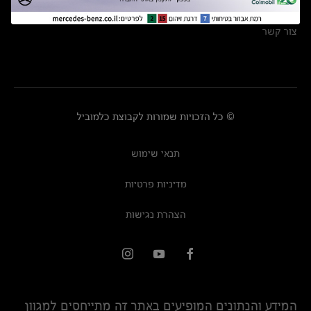
מרכזי שירות
צור קשר
© כל הזכויות שמורות לקבוצת כלמוביל
תנאי שימוש
מדיניות פרטיות
הצהרת נגישות
המידע והנתונים המופיעים באתר זה מתייחסים למגוון