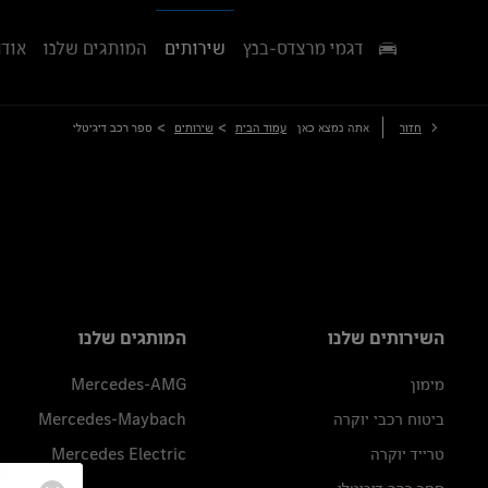
דגמי מרצדס-בנץ
שירותים
המותגים שלנו
אודו
>
>
חזור
אתה נמצא כאן
עמוד הבית
שירותים
ספר רכב דיגיטלי
השירותים שלנו
המותגים שלנו
מימון
Mercedes-AMG
ביטוח רכבי יוקרה
Mercedes-Maybach
טרייד יוקרה
Mercedes Electric