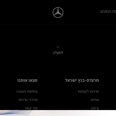
ת המותג
למעלה
מרצדס-בנץ ישראל
מצאו אותנו
שירות לקוחות
אולמות תצוגה
אודות
מרכזי שירות
עיצוב
צור קשר