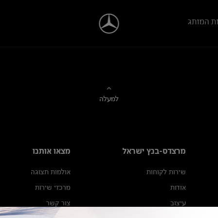
ת המותג
למעלה
מרצדס-בנץ ישראל
מצאו אותנו
שירות לקוחות
אולמות תצוגה
אודות
מרכזי שירות
עיצוב
צור קשר