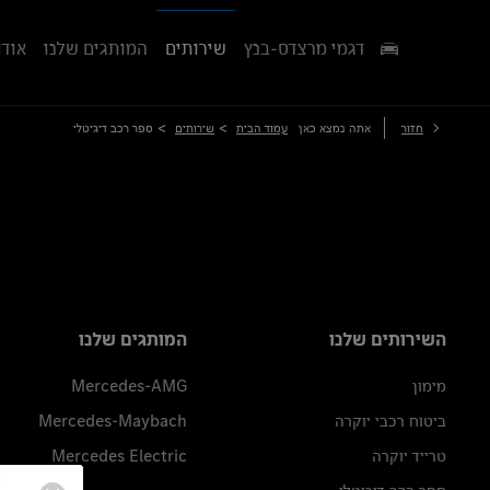
דגמי מרצדס-בנץ
שירותים
המותגים שלנו
אודו
>
>
חזור
אתה נמצא כאן
עמוד הבית
שירותים
ספר רכב דיגיטלי
השירותים שלנו
המותגים שלנו
מימון
Mercedes-AMG
ביטוח רכבי יוקרה
Mercedes-Maybach
טרייד יוקרה
Mercedes Electric