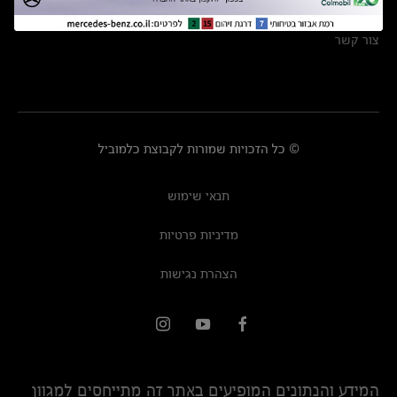
מרכזי שירות
צור קשר
© כל הזכויות שמורות לקבוצת כלמוביל
תנאי שימוש
מדיניות פרטיות
הצהרת נגישות
המידע והנתונים המופיעים באתר זה מתייחסים למגוון