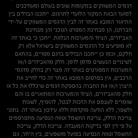
דגמים המשווקים במקומות שונים בעולם ומעודכנים
למועד הבאת המקור הלועדי לתרגום. ייתכנו הבדלים בין
התיאור המובא באתר זה לבין הדגמים המשווקים על-ידי
חברתנו, הן מבחינת המפרט הטכני והן מבחינת
האביזרים, הציוד והמערכות הנלוות. ייתכן כי באתר זה
לא מופיעים כל הדגמים המשווקים בישראל אלא רק
חלקם, וכמו כן ייתכנו הבדלים בדגם מסויים, בהתאם
לשינויים הנעשים מדמן לדמן. חלק מהאביזרים ו/או
המערכות המפורטים באתר זה מצוי רק בחלק מדגמי
הרכבים, אין בפרסום המובא באתר זה כדי לחייב את
היצרן ו/או את החברה בהספקת דגמים שיכללו את כל או
חלק מהאביזרים, הציוד והמערכות המתוארים בו והם
שומרים לעצמם את הזכות לבטל, להוסיף, לשנות
ולשפר, ללא הודעה מוקדמת וללא עידכון באתר זה. נתוני
צריכת הדלק, צריכת החשמל וטווח הנסיעה מתפרסמים
על פי דין לפי בדיקות המעבדה. צריכת הדלק, צריכת
החשמל וטווח הנסיעה בפועל מושפעים, בין היתר, גם