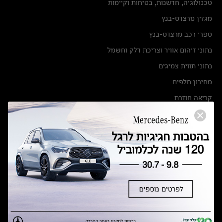
טכנולוגיה, חדשנות, בטיחות וקיימות
מגזין מרצדס-בנץ
ספרי רכב מרצדס-בנץ
נתוני זיהום אוויר וצריכת דלק וחשמל
נתוני תווית צמיגים
מחירון חלפים
קריאה חוזרת
הודעה על הטבות לרכבי מרצדס בהסדר פשרה בתצ 56447-02-19
הסדר פשרה בתצ 56447-02-19
תקנון ימי מכירות 120 לכלמוביל
מצאו אותנו
אולמות תצוגה