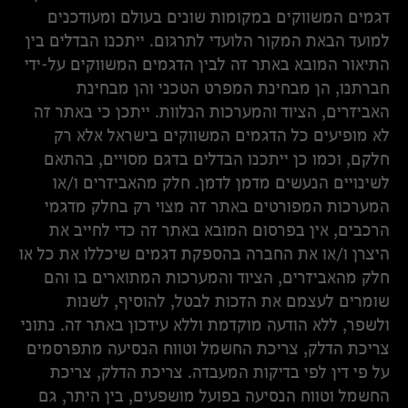
דגמים המשווקים במקומות שונים בעולם ומעודכנים
למועד הבאת המקור הלועדי לתרגום. ייתכנו הבדלים בין
התיאור המובא באתר זה לבין הדגמים המשווקים על-ידי
חברתנו, הן מבחינת המפרט הטכני והן מבחינת
האביזרים, הציוד והמערכות הנלוות. ייתכן כי באתר זה
לא מופיעים כל הדגמים המשווקים בישראל אלא רק
חלקם, וכמו כן ייתכנו הבדלים בדגם מסויים, בהתאם
לשינויים הנעשים מדמן לדמן. חלק מהאביזרים ו/או
המערכות המפורטים באתר זה מצוי רק בחלק מדגמי
הרכבים, אין בפרסום המובא באתר זה כדי לחייב את
היצרן ו/או את החברה בהספקת דגמים שיכללו את כל או
חלק מהאביזרים, הציוד והמערכות המתוארים בו והם
שומרים לעצמם את הזכות לבטל, להוסיף, לשנות
ולשפר, ללא הודעה מוקדמת וללא עידכון באתר זה. נתוני
צריכת הדלק, צריכת החשמל וטווח הנסיעה מתפרסמים
על פי דין לפי בדיקות המעבדה. צריכת הדלק, צריכת
החשמל וטווח הנסיעה בפועל מושפעים, בין היתר, גם