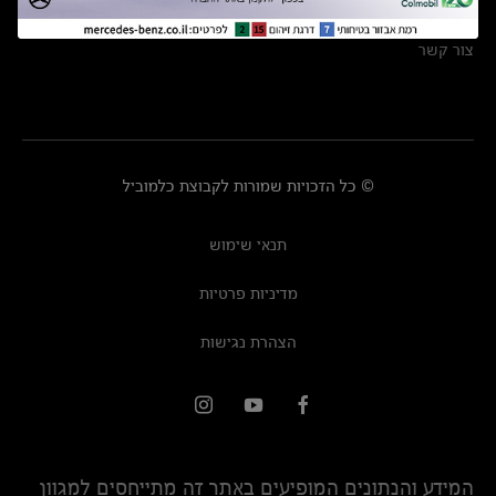
מרכזי שירות
צור קשר
© כל הזכויות שמורות לקבוצת כלמוביל
תנאי שימוש
מדיניות פרטיות
הצהרת נגישות
המידע והנתונים המופיעים באתר זה מתייחסים למגוון