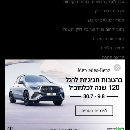
טכנולוגיה, חדשנות, בטיחות וקיימות
מגזין מרצדס-בנץ
ספרי רכב מרצדס-בנץ
נתוני זיהום אוויר וצריכת דלק וחשמל
נתוני תווית צמיגים
מחירון חלפים
קריאה חוזרת
הודעה על הטבות לרכבי מרצדס בהסדר פשרה בתצ 56447-02-19
הסדר פשרה בתצ 56447-02-19
תקנון ימי מכירות 120 לכלמוביל
מצאו אותנו
אולמות תצוגה