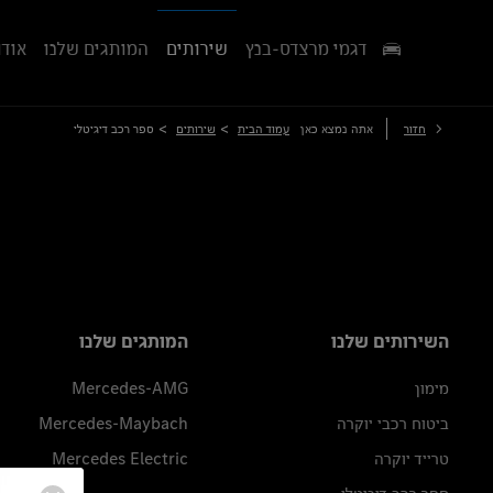
דגמי מרצדס-בנץ
שירותים
המותגים שלנו
אודו
>
>
חזור
אתה נמצא כאן
עמוד הבית
שירותים
ספר רכב דיגיטלי
השירותים שלנו
המותגים שלנו
מימון
Mercedes-AMG
ביטוח רכבי יוקרה
Mercedes-Maybach
טרייד יוקרה
Mercedes Electric