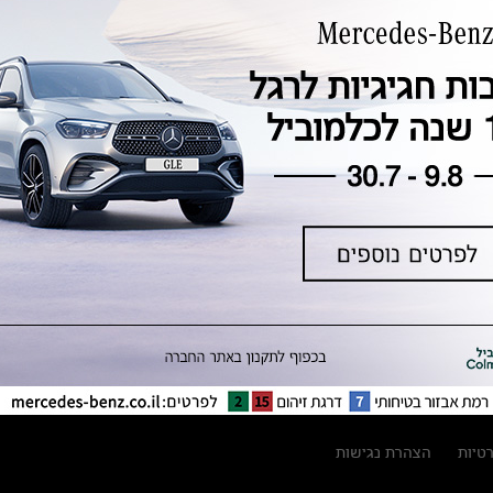
טכנולוגיה, חדשנות, בטיחות וקיימות
מגזין מרצדס-בנץ
ספרי רכב מרצדס-בנץ
נתוני זיהום אוויר וצריכת דלק וחשמל
נתוני תווית צמיגים
מחירון חלפים
קריאה חוזרת
הודעה על הטבות לרכבי מרצדס בהסדר
פשרה בתצ 56447-02-19
הסדר פשרה בתצ 56447-02-19
תקנון ימי מכירות 120 לכלמוביל
רטיות
הצהרת נגישות