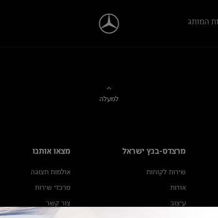
ת המותג
למעלה
מרצדס-בנץ ישראל
מצאו אותנו
שירות לקוחות
אולמות תצוגה
אודות
מרכזי שירות
עיצוב
צור קשר