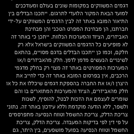
דגמים המשווקים במקומות שונים בעולם ומעודכנים
למועד הבאת המקור הלועדי לתרגום. ייתכנו הבדלים בין
התיאור המובא באתר זה לבין הדגמים המשווקים על-ידי
חברתנו, הן מבחינת המפרט הטכני והן מבחינת
האביזרים, הציוד והמערכות הנלוות. ייתכן כי באתר זה
לא מופיעים כל הדגמים המשווקים בישראל אלא רק
חלקם, וכמו כן ייתכנו הבדלים בדגם מסויים, בהתאם
לשינויים הנעשים מדמן לדמן. חלק מהאביזרים ו/או
המערכות המפורטים באתר זה מצוי רק בחלק מדגמי
הרכבים, אין בפרסום המובא באתר זה כדי לחייב את
היצרן ו/או את החברה בהספקת דגמים שיכללו את כל או
חלק מהאביזרים, הציוד והמערכות המתוארים בו והם
שומרים לעצמם את הזכות לבטל, להוסיף, לשנות
ולשפר, ללא הודעה מוקדמת וללא עידכון באתר זה. נתוני
צריכת הדלק, צריכת החשמל וטווח הנסיעה מתפרסמים
על פי דין לפי בדיקות המעבדה. צריכת הדלק, צריכת
החשמל וטווח הנסיעה בפועל מושפעים, בין היתר, גם