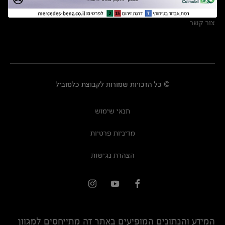
מרכזי שירות
צור קשר
© כל הזכויות שמורות לקבוצת כלמוביל
תנאי שימוש
מדיניות פרטיות
הצהרת נגישות
המידע והנתונים המופיעים באתר זה מתייחסים למגוון