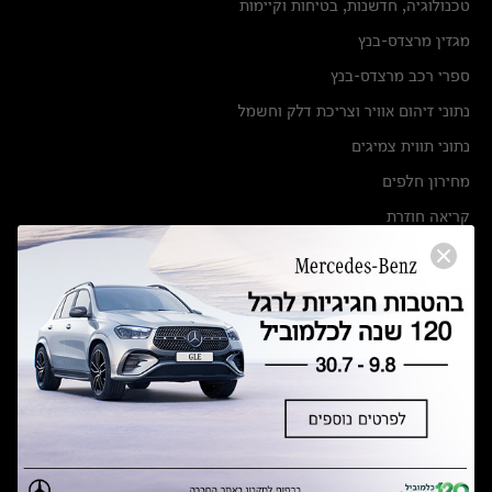
טכנולוגיה, חדשנות, בטיחות וקיימות
מגזין מרצדס-בנץ
ספרי רכב מרצדס-בנץ
נתוני זיהום אוויר וצריכת דלק וחשמל
נתוני תווית צמיגים
מחירון חלפים
קריאה חוזרת
הודעה על הטבות לרכבי מרצדס בהסדר פשרה בתצ 56447-02-19
הסדר פשרה בתצ 56447-02-19
תקנון ימי מכירות 120 לכלמוביל
מצאו אותנו
אולמות תצוגה