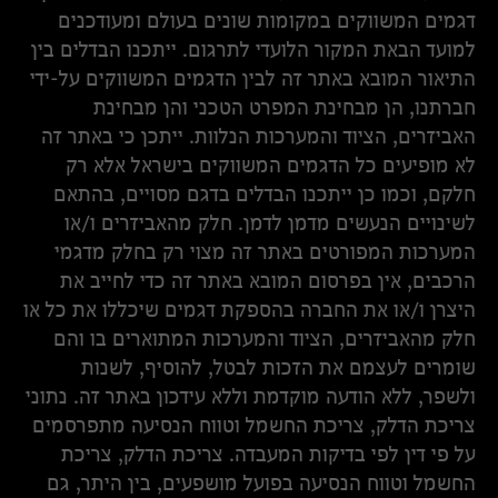
דגמים המשווקים במקומות שונים בעולם ומעודכנים
למועד הבאת המקור הלועדי לתרגום. ייתכנו הבדלים בין
התיאור המובא באתר זה לבין הדגמים המשווקים על-ידי
חברתנו, הן מבחינת המפרט הטכני והן מבחינת
האביזרים, הציוד והמערכות הנלוות. ייתכן כי באתר זה
לא מופיעים כל הדגמים המשווקים בישראל אלא רק
חלקם, וכמו כן ייתכנו הבדלים בדגם מסויים, בהתאם
לשינויים הנעשים מדמן לדמן. חלק מהאביזרים ו/או
המערכות המפורטים באתר זה מצוי רק בחלק מדגמי
הרכבים, אין בפרסום המובא באתר זה כדי לחייב את
היצרן ו/או את החברה בהספקת דגמים שיכללו את כל או
חלק מהאביזרים, הציוד והמערכות המתוארים בו והם
שומרים לעצמם את הזכות לבטל, להוסיף, לשנות
ולשפר, ללא הודעה מוקדמת וללא עידכון באתר זה. נתוני
צריכת הדלק, צריכת החשמל וטווח הנסיעה מתפרסמים
על פי דין לפי בדיקות המעבדה. צריכת הדלק, צריכת
החשמל וטווח הנסיעה בפועל מושפעים, בין היתר, גם