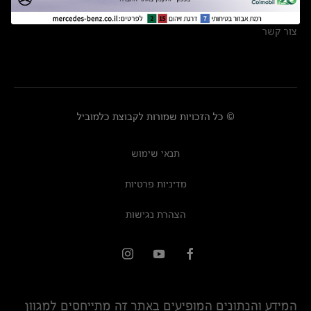
מרכזי שירות
צור קשר
© כל הזכויות שמורות לקבוצת כלמוביל
תנאי שימוש
מדיניות פרטיות
הצהרת נגישות
המידע והנתונים המופיעים באתר זה מתייחסים למגוון