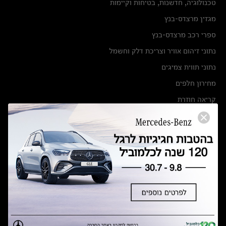
טכנולוגיה, חדשנות, בטיחות וקיימות
מגזין מרצדס-בנץ
ספרי רכב מרצדס-בנץ
נתוני זיהום אוויר וצריכת דלק וחשמל
נתוני תווית צמיגים
מחירון חלפים
קריאה חוזרת
הודעה על הטבות לרכבי מרצדס בהסדר פשרה בתצ 56447-02-19
הסדר פשרה בתצ 56447-02-19
תקנון ימי מכירות 120 לכלמוביל
מצאו אותנו
אולמות תצוגה