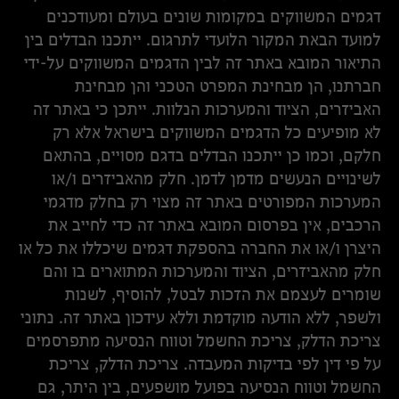
דגמים המשווקים במקומות שונים בעולם ומעודכנים
למועד הבאת המקור הלועדי לתרגום. ייתכנו הבדלים בין
התיאור המובא באתר זה לבין הדגמים המשווקים על-ידי
חברתנו, הן מבחינת המפרט הטכני והן מבחינת
האביזרים, הציוד והמערכות הנלוות. ייתכן כי באתר זה
לא מופיעים כל הדגמים המשווקים בישראל אלא רק
חלקם, וכמו כן ייתכנו הבדלים בדגם מסויים, בהתאם
לשינויים הנעשים מדמן לדמן. חלק מהאביזרים ו/או
המערכות המפורטים באתר זה מצוי רק בחלק מדגמי
הרכבים, אין בפרסום המובא באתר זה כדי לחייב את
היצרן ו/או את החברה בהספקת דגמים שיכללו את כל או
חלק מהאביזרים, הציוד והמערכות המתוארים בו והם
שומרים לעצמם את הזכות לבטל, להוסיף, לשנות
ולשפר, ללא הודעה מוקדמת וללא עידכון באתר זה. נתוני
צריכת הדלק, צריכת החשמל וטווח הנסיעה מתפרסמים
על פי דין לפי בדיקות המעבדה. צריכת הדלק, צריכת
החשמל וטווח הנסיעה בפועל מושפעים, בין היתר, גם