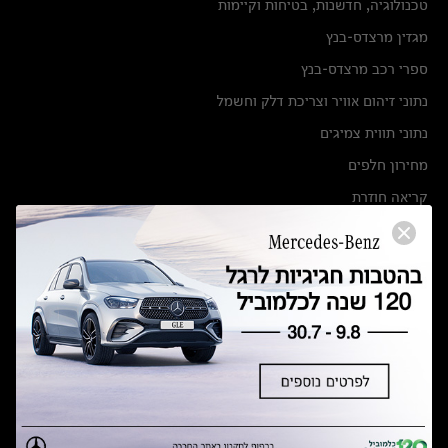
טכנולוגיה, חדשנות, בטיחות וקיימות
מגזין מרצדס-בנץ
ספרי רכב מרצדס-בנץ
נתוני זיהום אוויר וצריכת דלק וחשמל
נתוני תווית צמיגים
מחירון חלפים
קריאה חוזרת
הודעה על הטבות לרכבי מרצדס בהסדר פשרה בתצ 56447-02-19
הסדר פשרה בתצ 56447-02-19
תקנון ימי מכירות 120 לכלמוביל
מצאו אותנו
אולמות תצוגה