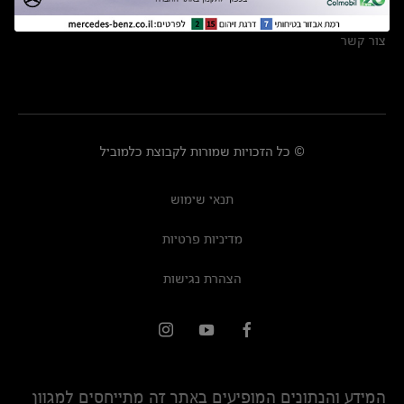
מרכזי שירות
צור קשר
© כל הזכויות שמורות לקבוצת כלמוביל
תנאי שימוש
מדיניות פרטיות
הצהרת נגישות
המידע והנתונים המופיעים באתר זה מתייחסים למגוון