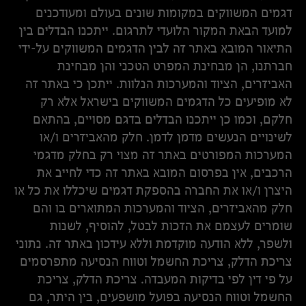
דגמים המשווקים במקומות שונים בעולם ומעודכנים
למועד הבאת המקור הלועדי לתרגום. ייתכנו הבדלים בין
התיאור המובא באתר זה לבין הדגמים המשווקים על-ידי
חברתנו, הן מבחינת המפרט הטכני והן מבחינת
האביזרים, הציוד והמערכות הנלוות. ייתכן כי באתר זה
לא מופיעים כל הדגמים המשווקים בישראל אלא רק
חלקם, וכמו כן ייתכנו הבדלים בדגם מסויים, בהתאם
לשינויים הנעשים מדמן לדמן. חלק מהאביזרים ו/או
המערכות המפורטים באתר זה מצוי רק בחלק מדגמי
הרכבים, אין בפרסום המובא באתר זה כדי לחייב את
היצרן ו/או את החברה בהספקת דגמים שיכללו את כל או
חלק מהאביזרים, הציוד והמערכות המתוארים בו והם
שומרים לעצמם את הזכות לבטל, להוסיף, לשנות
ולשפר, ללא הודעה מוקדמת וללא עידכון באתר זה. נתוני
צריכת הדלק, צריכת החשמל וטווח הנסיעה מתפרסמים
על פי דין לפי בדיקות המעבדה. צריכת הדלק, צריכת
החשמל וטווח הנסיעה בפועל מושפעים, בין היתר, גם