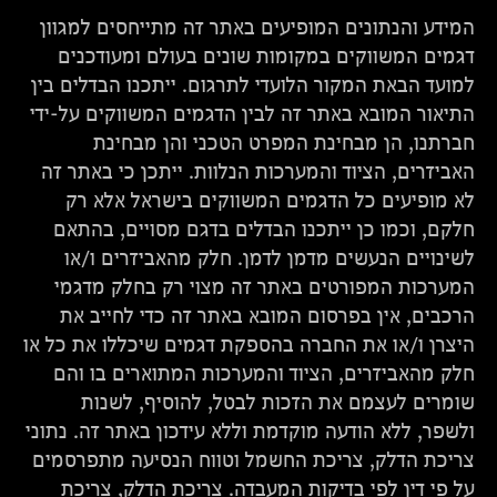
המידע והנתונים המופיעים באתר זה מתייחסים למגוון
דגמים המשווקים במקומות שונים בעולם ומעודכנים
למועד הבאת המקור הלועדי לתרגום. ייתכנו הבדלים בין
התיאור המובא באתר זה לבין הדגמים המשווקים על-ידי
חברתנו, הן מבחינת המפרט הטכני והן מבחינת
האביזרים, הציוד והמערכות הנלוות. ייתכן כי באתר זה
לא מופיעים כל הדגמים המשווקים בישראל אלא רק
חלקם, וכמו כן ייתכנו הבדלים בדגם מסויים, בהתאם
לשינויים הנעשים מדמן לדמן. חלק מהאביזרים ו/או
המערכות המפורטים באתר זה מצוי רק בחלק מדגמי
הרכבים, אין בפרסום המובא באתר זה כדי לחייב את
היצרן ו/או את החברה בהספקת דגמים שיכללו את כל או
חלק מהאביזרים, הציוד והמערכות המתוארים בו והם
שומרים לעצמם את הזכות לבטל, להוסיף, לשנות
ולשפר, ללא הודעה מוקדמת וללא עידכון באתר זה. נתוני
צריכת הדלק, צריכת החשמל וטווח הנסיעה מתפרסמים
על פי דין לפי בדיקות המעבדה. צריכת הדלק, צריכת