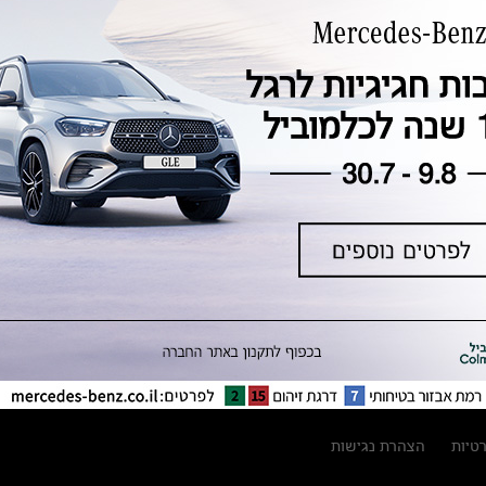
טכנולוגיה, חדשנות, בטיחות וקיימות
מגזין מרצדס-בנץ
ספרי רכב מרצדס-בנץ
נתוני זיהום אוויר וצריכת דלק וחשמל
נתוני תווית צמיגים
מחירון חלפים
קריאה חוזרת
הודעה על הטבות לרכבי מרצדס בהסדר
פשרה בתצ 56447-02-19
הסדר פשרה בתצ 56447-02-19
תקנון ימי מכירות 120 לכלמוביל
רטיות
הצהרת נגישות