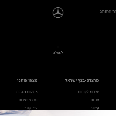
ת המותג
למעלה
מרצדס-בנץ ישראל
מצאו אותנו
שירות לקוחות
אולמות תצוגה
אודות
מרכזי שירות
עיצוב
צור קשר