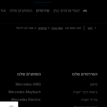
דגמי מרצדס-בנץ
שירותים
המותגים שלנו
אודו
>
>
חזור
אתה נמצא כאן
עמוד הבית
שירותים
ספר רכב דיגיטלי
השירותים שלנו
המותגים שלנו
מימון
Mercedes-AMG
ביטוח רכבי יוקרה
Mercedes-Maybach
טרייד יוקרה
Mercedes Electric