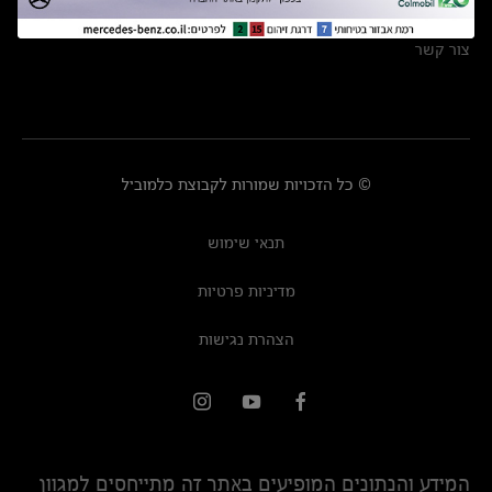
מרכזי שירות
צור קשר
© כל הזכויות שמורות לקבוצת כלמוביל
תנאי שימוש
מדיניות פרטיות
הצהרת נגישות
המידע והנתונים המופיעים באתר זה מתייחסים למגוון