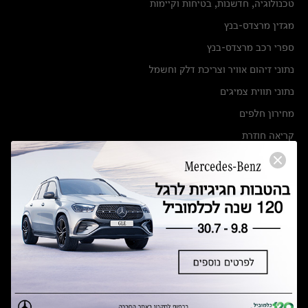
טכנולוגיה, חדשנות, בטיחות וקיימות
מגזין מרצדס-בנץ
ספרי רכב מרצדס-בנץ
נתוני זיהום אוויר וצריכת דלק וחשמל
נתוני תווית צמיגים
מחירון חלפים
קריאה חוזרת
הודעה על הטבות לרכבי מרצדס בהסדר פשרה בתצ 56447-02-19
הסדר פשרה בתצ 56447-02-19
תקנון ימי מכירות 120 לכלמוביל
מצאו אותנו
אולמות תצוגה