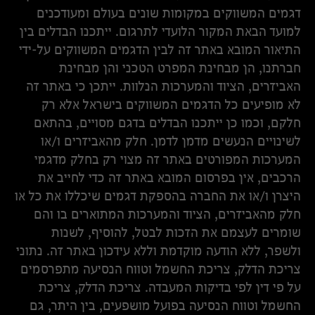
דגמים המשווקים במקומות שונים בעולם ומעודכנים
למועד הבאת המקור הלועדי לתרגום. ייתכנו הבדלים בין
התיאור המובא באתר זה לבין הדגמים המשווקים על-ידי
חברתנו, הן מבחינת המפרט הטכני והן מבחינת
האביזרים, הציוד והמערכות הנלוות. ייתכן כי באתר זה
לא מופיעים כל הדגמים המשווקים בישראל אלא רק
חלקם, וכמו כן ייתכנו הבדלים בדגם מסויים, בהתאם
לשינויים הנעשים מדמן לדמן. חלק מהאביזרים ו/או
המערכות המפורטים באתר זה מצוי רק בחלק מדגמי
הרכבים, אין בפרסום המובא באתר זה כדי לחייב את
היצרן ו/או את החברה בהספקת דגמים שיכללו את כל או
חלק מהאביזרים, הציוד והמערכות המתוארים בו והם
שומרים לעצמם את הזכות לבטל, להוסיף, לשנות
ולשפר, ללא הודעה מוקדמת וללא עידכון באתר זה. נתוני
צריכת הדלק, צריכת החשמל וטווח הנסיעה מתפרסמים
על פי דין לפי בדיקות המעבדה. צריכת הדלק, צריכת
החשמל וטווח הנסיעה בפועל מושפעים, בין היתר, גם