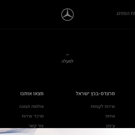
ת המותג
למעלה
מרצדס-בנץ ישראל
מצאו אותנו
שירות לקוחות
אולמות תצוגה
אודות
מרכזי שירות
עיצוב
צור קשר