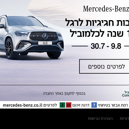
טכנולוגיה, חדשנות, בטיחות וקיימות
מגזין מרצדס-בנץ
ספרי רכב מרצדס-בנץ
נתוני זיהום אוויר וצריכת דלק וחשמל
נתוני תווית צמיגים
מחירון חלפים
קריאה חוזרת
הודעה על הטבות לרכבי מרצדס בהסדר
פשרה בתצ 56447-02-19
הסדר פשרה בתצ 56447-02-19
תקנון ימי מכירות 120 לכלמוביל
רטיות
הצהרת נגישות