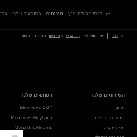
דגמי מרצדס-בנץ
שירותים
המותגים שלנו
אודו
>
>
חזור
אתה נמצא כאן
עמוד הבית
שירותים
ספר רכב דיגיטלי
השירותים שלנו
המותגים שלנו
מימון
Mercedes-AMG
ביטוח רכבי יוקרה
Mercedes-Maybach
טרייד יוקרה
Mercedes Electric