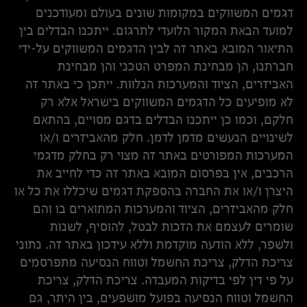
דגמים המשווקים במקומות שונים בעולם ומעודכנים
למועד הבאת המקור הלועדי לתרגום. ייתכנו הבדלים בין
התיאור המובא באתר זה לבין הדגמים המשווקים על-ידי
חברתנו, הן מבחינת המפרט הטכני והן מבחינת
האביזרים, הציוד והמערכות הנלוות. ייתכן כי באתר זה
לא מופיעים כל הדגמים המשווקים בישראל אלא רק
חלקם, וכמו כן ייתכנו הבדלים בדגם מסויים, בהתאם
לשינויים הנעשים מדמן לדמן. חלק מהאביזרים ו/או
המערכות המפורטים באתר זה מצוי רק בחלק מדגמי
הרכבים, אין בפרסום המובא באתר זה כדי לחייב את
היצרן ו/או את החברה בהספקת דגמים שיכללו את כל או
חלק מהאביזרים, הציוד והמערכות המתוארים בו והם
שומרים לעצמם את הזכות לבטל, להוסיף, לשנות
ולשפר, ללא הודעה מוקדמת וללא עידכון באתר זה. נתוני
צריכת הדלק, צריכת החשמל וטווח הנסיעה מתפרסמים
על פי דין לפי בדיקות המעבדה. צריכת הדלק, צריכת
החשמל וטווח הנסיעה בפועל מושפעים, בין היתר, גם