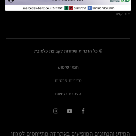
מרכזי שירות
צור קשר
© כל הזכויות שמורות לקבוצת כלמוביל
תנאי שימוש
מדיניות פרטיות
הצהרת נגישות
המידע והנתונים המופיעים באתר זה מתייחסים למגוון