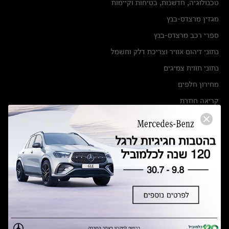
טכנולוגיה, חדשנות, בטיחות וקיימות
מגזין מרצדס-בנץ
ספרי רכב מרצדס-בנץ
נתוני זיהום אוויר וצריכת דלק וחשמל
נתוני תווית צמיגים
מחירון חלפים
קריאה חוזרת
הודעה על הטבות לרכבי מרצדס בהסדר פשרה בתצ 56447-02-19
הסדר פשרה בתצ 56447-02-19
תקנון ימי מכירות 120 לכלמוביל
מצאו אותנו
אולמות תצוגה