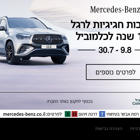
טכנולוגיה, חדשנות, בטיחות וקיימות
מגזין מרצדס-בנץ
ספרי רכב מרצדס-בנץ
נתוני זיהום אוויר וצריכת דלק וחשמל
נתוני תווית צמיגים
מחירון חלפים
קריאה חוזרת
הודעה על הטבות לרכבי מרצדס בהסדר
פשרה בתצ 56447-02-19
הסדר פשרה בתצ 56447-02-19
תקנון ימי מכירות 120 לכלמוביל
רטיות
הצהרת נגישות