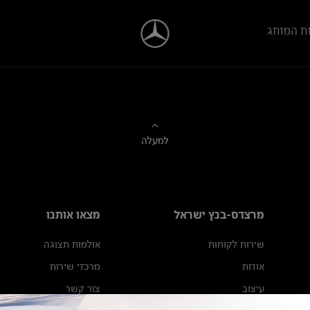
ת המותג
למעלה
מרצדס-בנץ ישראל
מצאו אותנו
שירות לקוחות
אולמות תצוגה
אודות
מרכזי שירות
עיצוב
צור קשר