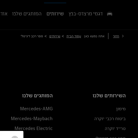
דגמי מרצדס-בנץ
שירותים
המותגים שלנו
אודו
>
>
חזור
אתה נמצא כאן
עמוד הבית
שירותים
ספר רכב דיגיטלי
השירותים שלנו
המותגים שלנו
מימון
Mercedes-AMG
ביטוח רכבי יוקרה
Mercedes-Maybach
טרייד יוקרה
Mercedes Electric