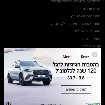
טכנולוגיה, חדשנות, בטיחות וקיימות
מגזין מרצדס-בנץ
ספרי רכב מרצדס-בנץ
נתוני זיהום אוויר וצריכת דלק וחשמל
נתוני תווית צמיגים
מחירון חלפים
קריאה חוזרת
הודעה על הטבות לרכבי מרצדס בהסדר פשרה בתצ 56447-02-19
הסדר פשרה בתצ 56447-02-19
תקנון ימי מכירות 120 לכלמוביל
מצאו אותנו
אולמות תצוגה