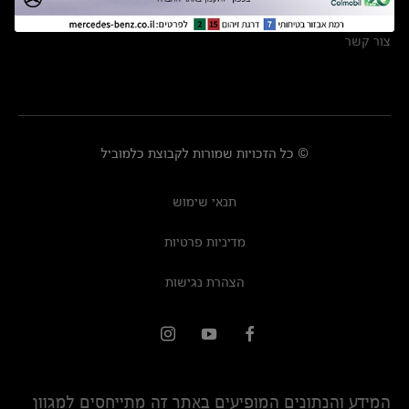
מרכזי שירות
צור קשר
© כל הזכויות שמורות לקבוצת כלמוביל
תנאי שימוש
מדיניות פרטיות
הצהרת נגישות
המידע והנתונים המופיעים באתר זה מתייחסים למגוון