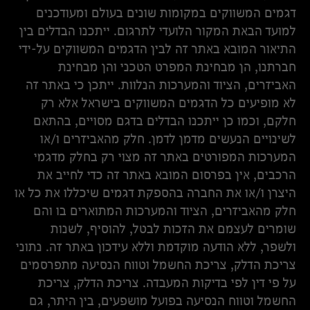
דגמים המשווקים במקומות שונים בעולם ומעודכנים
למועד הבאת המקור הלועדי לתרגום. ייתכנו הבדלים בין
התיאור המובא באתר זה לבין הדגמים המשווקים על-ידי
חברתנו, הן מבחינת המפרט הטכני והן מבחינת
האביזרים, הציוד והמערכות הנלוות. ייתכן כי באתר זה
לא מופיעים כל הדגמים המשווקים בישראל אלא רק
חלקם, וכמו כן ייתכנו הבדלים בדגם מסויים, בהתאם
לשינויים הנעשים מדמן לדמן. חלק מהאביזרים ו/או
המערכות המפורטים באתר זה מצוי רק בחלק מדגמי
הרכבים, אין בפרסום המובא באתר זה כדי לחייב את
היצרן ו/או את החברה בהספקת דגמים שיכללו את כל או
חלק מהאביזרים, הציוד והמערכות המתוארים בו והם
שומרים לעצמם את הזכות לבטל, להוסיף, לשנות
ולשפר, ללא הודעה מוקדמת וללא עידכון באתר זה. נתוני
צריכת הדלק, צריכת החשמל וטווח הנסיעה מתפרסמים
על פי דין לפי בדיקות המעבדה. צריכת הדלק, צריכת
החשמל וטווח הנסיעה בפועל מושפעים, בין היתר, גם