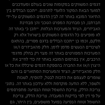
דגמים המשווקים במקומות שונים בעולם ומעודכנים
למועד הבאת המקור הלועדי לתרגום. ייתכנו הבדלים בין
התיאור המובא באתר זה לבין הדגמים המשווקים על-ידי
חברתנו, הן מבחינת המפרט הטכני והן מבחינת
האביזרים, הציוד והמערכות הנלוות. ייתכן כי באתר זה
לא מופיעים כל הדגמים המשווקים בישראל אלא רק
חלקם, וכמו כן ייתכנו הבדלים בדגם מסויים, בהתאם
לשינויים הנעשים מדמן לדמן. חלק מהאביזרים ו/או
המערכות המפורטים באתר זה מצוי רק בחלק מדגמי
הרכבים, אין בפרסום המובא באתר זה כדי לחייב את
היצרן ו/או את החברה בהספקת דגמים שיכללו את כל או
חלק מהאביזרים, הציוד והמערכות המתוארים בו והם
שומרים לעצמם את הזכות לבטל, להוסיף, לשנות
ולשפר, ללא הודעה מוקדמת וללא עידכון באתר זה. נתוני
צריכת הדלק, צריכת החשמל וטווח הנסיעה מתפרסמים
על פי דין לפי בדיקות המעבדה. צריכת הדלק, צריכת
החשמל וטווח הנסיעה בפועל מושפעים, בין היתר, גם