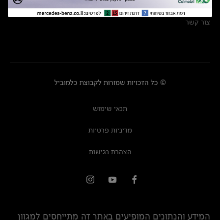
מרכזי שירות
צור קשר
© כל הזכויות שמורות לקבוצת כלמוביל
תנאי שימוש
מדיניות פרטיות
הצהרת נגישות
המידע והנתונים המופיעים באתר זה מתייחסים למגוון