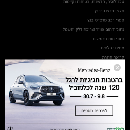
טכנולוגיה, חדשנות, בטיחות וקיימות
מגזין מרצדס-בנץ
ספרי רכב מרצדס-בנץ
נתוני זיהום אוויר וצריכת דלק וחשמל
נתוני תווית צמיגים
מחירון חלפים
קריאה חוזרת
הודעה על הטבות לרכבי מרצדס בהסדר פשרה בתצ 56447-02-19
הסדר פשרה בתצ 56447-02-19
תקנון ימי מכירות 120 לכלמוביל
מצאו אותנו
אולמות תצוגה