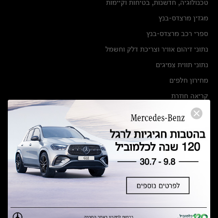
טכנולוגיה, חדשנות, בטיחות וקיימות
מגזין מרצדס-בנץ
ספרי רכב מרצדס-בנץ
נתוני זיהום אוויר וצריכת דלק וחשמל
נתוני תווית צמיגים
מחירון חלפים
קריאה חוזרת
הודעה על הטבות לרכבי מרצדס בהסדר פשרה בתצ 56447-02-19
הסדר פשרה בתצ 56447-02-19
תקנון ימי מכירות 120 לכלמוביל
מצאו אותנו
אולמות תצוגה