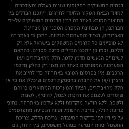
דגמים המשווקים במקומות שונים בעולם ומעודכנים
למועד הבאת המקור הלועדי לתרגום. ייתכנו הבדלים בין
התיאור המובא באתר זה לבין הדגמים המשווקים על-ידי
חברתנו, הן מבחינת המפרט הטכני והן מבחינת
האביזרים, הציוד והמערכות הנלוות. ייתכן כי באתר זה
לא מופיעים כל הדגמים המשווקים בישראל אלא רק
חלקם, וכמו כן ייתכנו הבדלים בדגם מסויים, בהתאם
לשינויים הנעשים מדמן לדמן. חלק מהאביזרים ו/או
המערכות המפורטים באתר זה מצוי רק בחלק מדגמי
הרכבים, אין בפרסום המובא באתר זה כדי לחייב את
היצרן ו/או את החברה בהספקת דגמים שיכללו את כל או
חלק מהאביזרים, הציוד והמערכות המתוארים בו והם
שומרים לעצמם את הזכות לבטל, להוסיף, לשנות
ולשפר, ללא הודעה מוקדמת וללא עידכון באתר זה. נתוני
צריכת הדלק, צריכת החשמל וטווח הנסיעה מתפרסמים
על פי דין לפי בדיקות המעבדה. צריכת הדלק, צריכת
החשמל וטווח הנסיעה בפועל מושפעים, בין היתר, גם