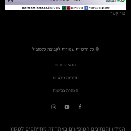
מרכזי שירות
צור קשר
© כל הזכויות שמורות לקבוצת כלמוביל
תנאי שימוש
מדיניות פרטיות
הצהרת נגישות
המידע והנתונים המופיעים באתר זה מתייחסים למגוון