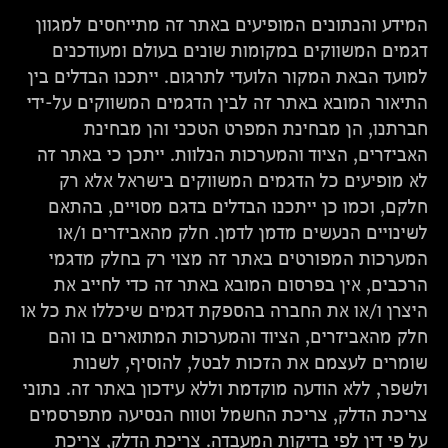
המידע והנתונים המופיעים באתר זה מתייחסים למגוון
דגמים המשווקים במקומות שונים בעולם ומעודכנים
למועד הבאת המקור הלועדי לתרגום. ייתכנו הבדלים בין
התיאור המובא באתר זה לבין הדגמים המשווקים על-ידי
חברתנו, הן מבחינת המפרט הטכני והן מבחינת
האביזרים, הציוד והמערכות הנלוות. ייתכן כי באתר זה
לא מופיעים כל הדגמים המשווקים בישראל אלא רק
חלקם, וכמו כן ייתכנו הבדלים בדגם מסויים, בהתאם
לשינויים הנעשים מדמן לדמן. חלק מהאביזרים ו/או
המערכות המפורטים באתר זה מצוי רק בחלק מדגמי
הרכבים, אין בפרסום המובא באתר זה כדי לחייב את
היצרן ו/או את החברה בהספקת דגמים שיכללו את כל או
חלק מהאביזרים, הציוד והמערכות המתוארים בו והם
שומרים לעצמם את הזכות לבטל, להוסיף, לשנות
ולשפר, ללא הודעה מוקדמת וללא עידכון באתר זה. נתוני
צריכת הדלק, צריכת החשמל וטווח הנסיעה מתפרסמים
על פי דין לפי בדיקות המעבדה. צריכת הדלק, צריכת