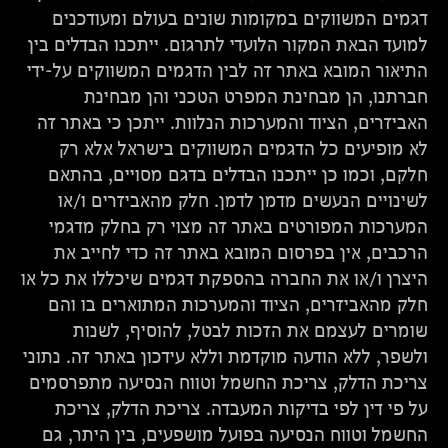
דגמים המשווקים במקומות שונים בעולם ומעודכנים
למועד הבאת המקור הלועדי לתרגום. ייתכנו הבדלים בין
התיאור המובא באתר זה לבין הדגמים המשווקים על-ידי
חברתנו, הן מבחינת המפרט הטכני והן מבחינת
האביזרים, הציוד והמערכות הנלוות. ייתכן כי באתר זה
לא מופיעים כל הדגמים המשווקים בישראל אלא רק
חלקם, וכמו כן ייתכנו הבדלים בדגם מסויים, בהתאם
לשינויים הנעשים מדמן לדמן. חלק מהאביזרים ו/או
המערכות המפורטים באתר זה מצוי רק בחלק מדגמי
הרכבים, אין בפרסום המובא באתר זה כדי לחייב את
היצרן ו/או את החברה בהספקת דגמים שיכללו את כל או
חלק מהאביזרים, הציוד והמערכות המתוארים בו והם
שומרים לעצמם את הזכות לבטל, להוסיף, לשנות
ולשפר, ללא הודעה מוקדמת וללא עידכון באתר זה. נתוני
צריכת הדלק, צריכת החשמל וטווח הנסיעה מתפרסמים
על פי דין לפי בדיקות המעבדה. צריכת הדלק, צריכת
החשמל וטווח הנסיעה בפועל מושפעים, בין היתר, גם