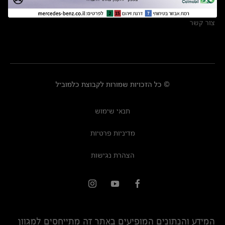
מרכזי שירות
צור קשר
© כל הזכויות שמורות לקבוצת כלמוביל
תנאי שימוש
מדיניות פרטיות
הצהרת נגישות
המידע והנתונים המופיעים באתר זה מתייחסים למגוון