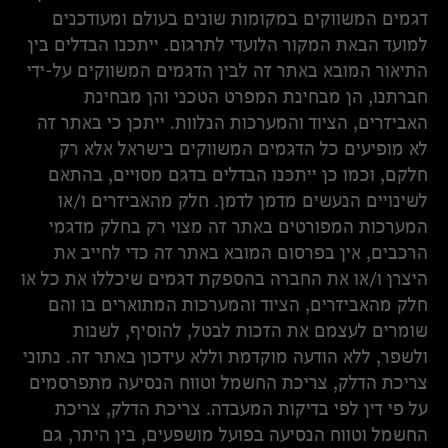
דגמים המשווקים במקומות שונים בעולם ומעודכנים
למועד הבאת המקור הלועדי לתרגום. ייתכנו הבדלים בין
התיאור המובא באתר זה לבין הדגמים המשווקים על-ידי
חברתנו, הן מבחינת המפרט הטכני והן מבחינת
האביזרים, הציוד והמערכות הנלוות. ייתכן כי באתר זה
לא מופיעים כל הדגמים המשווקים בישראל אלא רק
חלקם, וכמו כן ייתכנו הבדלים בדגם מסויים, בהתאם
לשינויים הנעשים מדמן לדמן. חלק מהאביזרים ו/או
המערכות המפורטים באתר זה מצוי רק בחלק מדגמי
הרכבים, אין בפרסום המובא באתר זה כדי לחייב את
היצרן ו/או את החברה בהספקת דגמים שיכללו את כל או
חלק מהאביזרים, הציוד והמערכות המתוארים בו והם
שומרים לעצמם את הזכות לבטל, להוסיף, לשנות
ולשפר, ללא הודעה מוקדמת וללא עידכון באתר זה. נתוני
צריכת הדלק, צריכת החשמל וטווח הנסיעה מתפרסמים
על פי דין לפי בדיקות המעבדה. צריכת הדלק, צריכת
החשמל וטווח הנסיעה בפועל מושפעים, בין היתר, גם