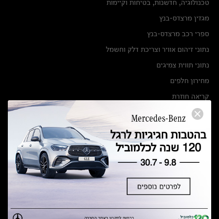
טכנולוגיה, חדשנות, בטיחות וקיימות
מגזין מרצדס-בנץ
ספרי רכב מרצדס-בנץ
נתוני זיהום אוויר וצריכת דלק וחשמל
נתוני תווית צמיגים
מחירון חלפים
קריאה חוזרת
הודעה על הטבות לרכבי מרצדס בהסדר פשרה בתצ 56447-02-19
הסדר פשרה בתצ 56447-02-19
תקנון ימי מכירות 120 לכלמוביל
מצאו אותנו
אולמות תצוגה