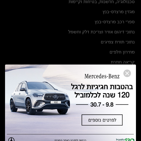
טכנולוגיה, חדשנות, בטיחות וקיימות
מגזין מרצדס-בנץ
ספרי רכב מרצדס-בנץ
נתוני זיהום אוויר וצריכת דלק וחשמל
נתוני תווית צמיגים
מחירון חלפים
קריאה חוזרת
הודעה על הטבות לרכבי מרצדס בהסדר פשרה בתצ 56447-02-19
הסדר פשרה בתצ 56447-02-19
תקנון ימי מכירות 120 לכלמוביל
מצאו אותנו
אולמות תצוגה