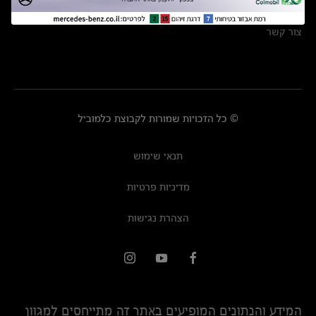
מרכזי שירות
צור קשר
© כל הזכויות שמורות לקבוצת כלמוביל
תנאי שימוש
מדיניות פרטיות
הצהרת נגישות
המידע והנתונים המופיעים באתר זה מתייחסים למגוון