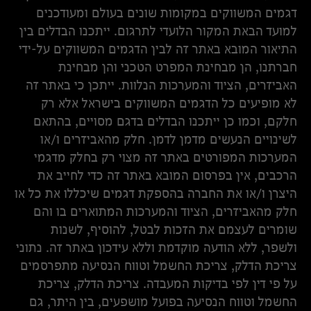
דגמים המשווקים במקומות שונים בעולם ומעודכנים
למועד הבאת המקור הלועדי לתרגום. ייתכנו הבדלים בין
התיאור המובא באתר זה לבין הדגמים המשווקים על-ידי
חברתנו, הן מבחינת המפרט הטכני והן מבחינת
האביזרים, הציוד והמערכות הנלוות. ייתכן כי באתר זה
לא מופיעים כל הדגמים המשווקים בישראל אלא רק
חלקם, וכמו כן ייתכנו הבדלים בדגם מסויים, בהתאם
לשינויים הנעשים מדמן לדמן. חלק מהאביזרים ו/או
המערכות המפורטים באתר זה מצוי רק בחלק מדגמי
הרכבים, אין בפרסום המובא באתר זה כדי לחייב את
היצרן ו/או את החברה בהספקת דגמים שיכללו את כל או
חלק מהאביזרים, הציוד והמערכות המתוארים בו והם
שומרים לעצמם את הזכות לבטל, להוסיף, לשנות
ולשפר, ללא הודעה מוקדמת וללא עידכון באתר זה. נתוני
צריכת הדלק, צריכת החשמל וטווח הנסיעה מתפרסמים
על פי דין לפי בדיקות המעבדה. צריכת הדלק, צריכת
החשמל וטווח הנסיעה בפועל מושפעים, בין היתר, גם