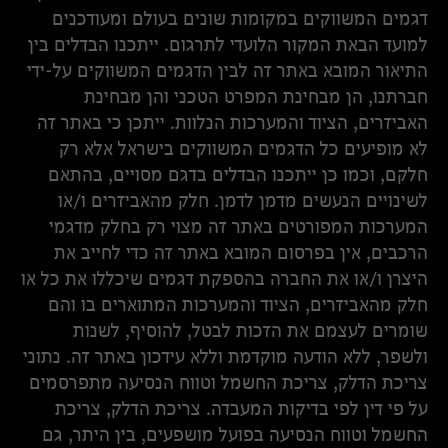
דגמים המשווקים במקומות שונים בעולם ומעודכנים
למועד הבאת המקור הלועדי לתרגום. ייתכנו הבדלים בין
התיאור המובא באתר זה לבין הדגמים המשווקים על-ידי
חברתנו, הן מבחינת המפרט הטכני והן מבחינת
האביזרים, הציוד והמערכות הנלוות. ייתכן כי באתר זה
לא מופיעים כל הדגמים המשווקים בישראל אלא רק
חלקם, וכמו כן ייתכנו הבדלים בדגם מסויים, בהתאם
לשינויים הנעשים מדמן לדמן. חלק מהאביזרים ו/או
המערכות המפורטים באתר זה מצוי רק בחלק מדגמי
הרכבים, אין בפרסום המובא באתר זה כדי לחייב את
היצרן ו/או את החברה בהספקת דגמים שיכללו את כל או
חלק מהאביזרים, הציוד והמערכות המתוארים בו והם
שומרים לעצמם את הזכות לבטל, להוסיף, לשנות
ולשפר, ללא הודעה מוקדמת וללא עידכון באתר זה. נתוני
צריכת הדלק, צריכת החשמל וטווח הנסיעה מתפרסמים
על פי דין לפי בדיקות המעבדה. צריכת הדלק, צריכת
החשמל וטווח הנסיעה בפועל מושפעים, בין היתר, גם