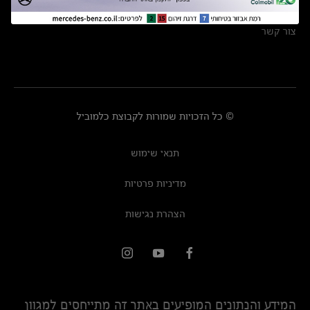
מרכזי שירות
צור קשר
© כל הזכויות שמורות לקבוצת כלמוביל
תנאי שימוש
מדיניות פרטיות
הצהרת נגישות
המידע והנתונים המופיעים באתר זה מתייחסים למגוון