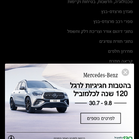
טכנולוגיה, חדשנות, בטיחות וקיימות
מגזין מרצדס-בנץ
ספרי רכב מרצדס-בנץ
נתוני זיהום אוויר וצריכת דלק וחשמל
נתוני תווית צמיגים
מחירון חלפים
קריאה חוזרת
הודעה על הטבות לרכבי מרצדס בהסדר פשרה בתצ 56447-02-19
הסדר פשרה בתצ 56447-02-19
תקנון ימי מכירות 120 לכלמוביל
מצאו אותנו
אולמות תצוגה