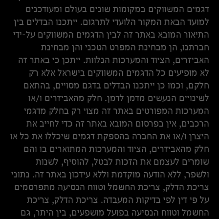
דגמים המשווקים במקומות שונים בעולם ומעודכנים
למועד הבאת המקור הלועדי לתרגום. ייתכנו הבדלים בין
התיאור המובא באתר זה לבין הדגמים המשווקים על-ידי
חברתנו, הן מבחינת המפרט הטכני והן מבחינת
האביזרים, הציוד והמערכות הנלוות. ייתכן כי באתר זה
לא מופיעים כל הדגמים המשווקים בישראל אלא רק
חלקם, וכמו כן ייתכנו הבדלים בדגם מסויים, בהתאם
לשינויים הנעשים מדמן לדמן. חלק מהאביזרים ו/או
המערכות המפורטים באתר זה מצוי רק בחלק מדגמי
הרכבים, אין בפרסום המובא באתר זה כדי לחייב את
היצרן ו/או את החברה בהספקת דגמים שיכללו את כל או
חלק מהאביזרים, הציוד והמערכות המתוארים בו והם
שומרים לעצמם את הזכות לבטל, להוסיף, לשנות
ולשפר, ללא הודעה מוקדמת וללא עידכון באתר זה. נתוני
צריכת הדלק, צריכת החשמל וטווח הנסיעה מתפרסמים
על פי דין לפי בדיקות המעבדה. צריכת הדלק, צריכת
החשמל וטווח הנסיעה בפועל מושפעים, בין היתר, גם