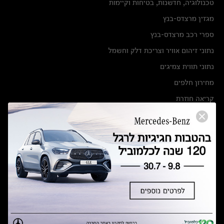
טכנולוגיה, חדשנות, בטיחות וקיימות
מגזין מרצדס-בנץ
ספרי רכב מרצדס-בנץ
נתוני זיהום אוויר וצריכת דלק וחשמל
נתוני תווית צמיגים
מחירון חלפים
קריאה חוזרת
הודעה על הטבות לרכבי מרצדס בהסדר פשרה בתצ 56447-02-19
הסדר פשרה בתצ 56447-02-19
תקנון ימי מכירות 120 לכלמוביל
מצאו אותנו
אולמות תצוגה