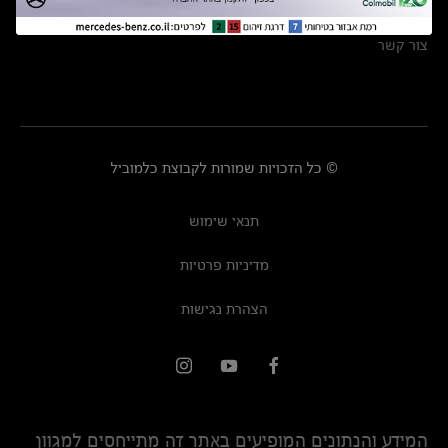
מרכזי שירות
צור קשר
© כל הזכויות שמורות לקבוצת כלמוביל
תנאי שימוש
מדיניות פרטיות
הצהרת נגישות
המידע והנתונים המופיעים באתר זה מתייחסים למגוון