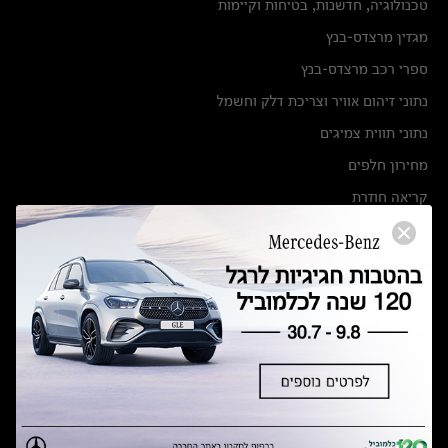
טכנולוגיה, חדשנות, בטיחות וקיימות
מגזין מרצדס-בנץ
ספרי רכב מרצדס-בנץ
נתוני זיהום אוויר וצריכת דלק וחשמל
נתוני תווית צמיגים
מחירון חלפים
קריאה חוזרת
הודעה על הטבות לרכבי מרצדס בהסדר פשרה בתצ 56447-02-19
הסדר פשרה בתצ 56447-02-19
תקנון ימי מכירות 120 לכלמוביל
מצאו אותנו
אולמות תצוגה