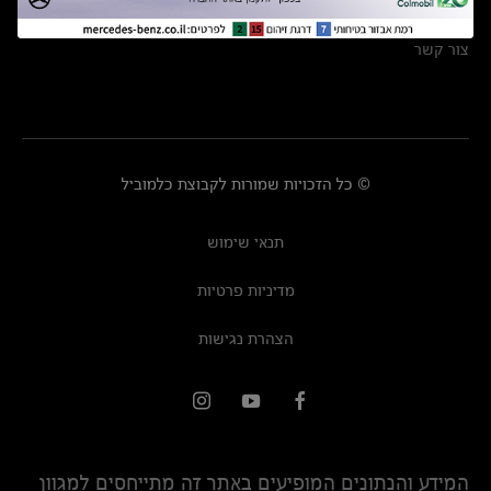
מרכזי שירות
צור קשר
© כל הזכויות שמורות לקבוצת כלמוביל
תנאי שימוש
מדיניות פרטיות
הצהרת נגישות
המידע והנתונים המופיעים באתר זה מתייחסים למגוון