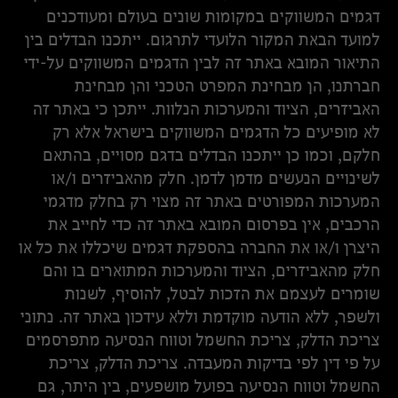
דגמים המשווקים במקומות שונים בעולם ומעודכנים
למועד הבאת המקור הלועדי לתרגום. ייתכנו הבדלים בין
התיאור המובא באתר זה לבין הדגמים המשווקים על-ידי
חברתנו, הן מבחינת המפרט הטכני והן מבחינת
האביזרים, הציוד והמערכות הנלוות. ייתכן כי באתר זה
לא מופיעים כל הדגמים המשווקים בישראל אלא רק
חלקם, וכמו כן ייתכנו הבדלים בדגם מסויים, בהתאם
לשינויים הנעשים מדמן לדמן. חלק מהאביזרים ו/או
המערכות המפורטים באתר זה מצוי רק בחלק מדגמי
הרכבים, אין בפרסום המובא באתר זה כדי לחייב את
היצרן ו/או את החברה בהספקת דגמים שיכללו את כל או
חלק מהאביזרים, הציוד והמערכות המתוארים בו והם
שומרים לעצמם את הזכות לבטל, להוסיף, לשנות
ולשפר, ללא הודעה מוקדמת וללא עידכון באתר זה. נתוני
צריכת הדלק, צריכת החשמל וטווח הנסיעה מתפרסמים
על פי דין לפי בדיקות המעבדה. צריכת הדלק, צריכת
החשמל וטווח הנסיעה בפועל מושפעים, בין היתר, גם