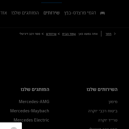
דגמי מרצדס-בנץ
שירותים
המותגים שלנו
אודו
>
>
חזור
אתה נמצא כאן
עמוד הבית
שירותים
ספר רכב דיגיטלי
השירותים שלנו
המותגים שלנו
מימון
Mercedes-AMG
ביטוח רכבי יוקרה
Mercedes-Maybach
טרייד יוקרה
Mercedes Electric