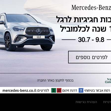
טכנולוגיה, חדשנות, בטיחות וקיימות
מגזין מרצדס-בנץ
ספרי רכב מרצדס-בנץ
נתוני זיהום אוויר וצריכת דלק וחשמל
נתוני תווית צמיגים
מחירון חלפים
קריאה חוזרת
הודעה על הטבות לרכבי מרצדס בהסדר
פשרה בתצ 56447-02-19
הסדר פשרה בתצ 56447-02-19
תקנון ימי מכירות 120 לכלמוביל
רטיות
הצהרת נגישות