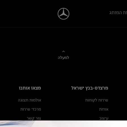
ת המותג
למעלה
מרצדס-בנץ ישראל
מצאו אותנו
שירות לקוחות
אולמות תצוגה
אודות
מרכזי שירות
עיצוב
צור קשר