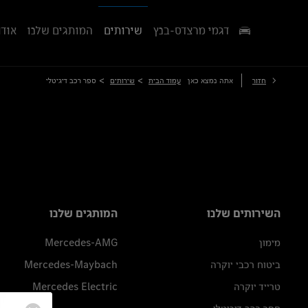
דגמי מרצדס-בנץ
שירותים
המותגים שלנו
אודו
>
>
חזור
אתה נמצא כאן
עמוד הבית
שירותים
ספר רכב דיגיטלי
השירותים שלנו
המותגים שלנו
מימון
Mercedes-AMG
ביטוח רכבי יוקרה
Mercedes-Maybach
טרייד יוקרה
Mercedes Electric