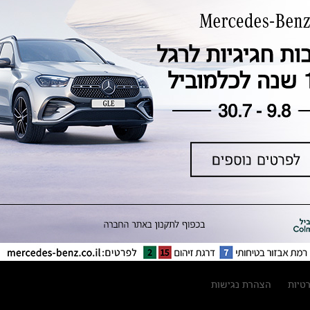
טכנולוגיה, חדשנות, בטיחות וקיימות
מגזין מרצדס-בנץ
ספרי רכב מרצדס-בנץ
נתוני זיהום אוויר וצריכת דלק וחשמל
נתוני תווית צמיגים
מחירון חלפים
קריאה חוזרת
הודעה על הטבות לרכבי מרצדס בהסדר
פשרה בתצ 56447-02-19
הסדר פשרה בתצ 56447-02-19
תקנון ימי מכירות 120 לכלמוביל
רטיות
הצהרת נגישות