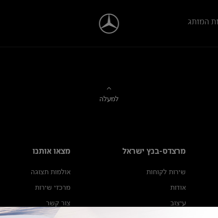
ת המותג
למעלה
מרצדס-בנץ ישראל
מצאו אותנו
שירות לקוחות
אולמות תצוגה
אודות
מרכזי שירות
עיצוב
צור קשר