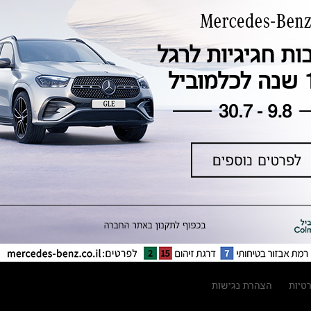
טכנולוגיה, חדשנות, בטיחות וקיימות
מגזין מרצדס-בנץ
ספרי רכב מרצדס-בנץ
נתוני זיהום אוויר וצריכת דלק וחשמל
נתוני תווית צמיגים
מחירון חלפים
קריאה חוזרת
הודעה על הטבות לרכבי מרצדס בהסדר
פשרה בתצ 56447-02-19
הסדר פשרה בתצ 56447-02-19
תקנון ימי מכירות 120 לכלמוביל
רטיות
הצהרת נגישות