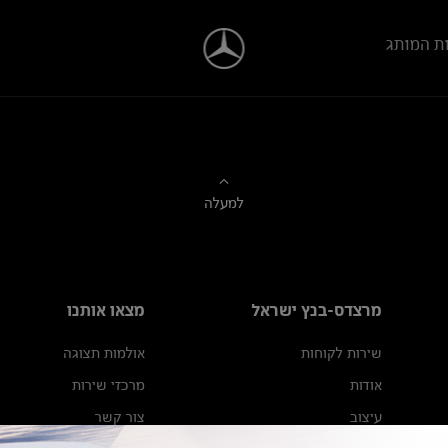
ת המותג
למעלה
מרצדס-בנץ ישראל
מצאו אותנו
שירות לקוחות
אולמות תצוגה
אודות
מרכזי שירות
עיצוב
צור קשר