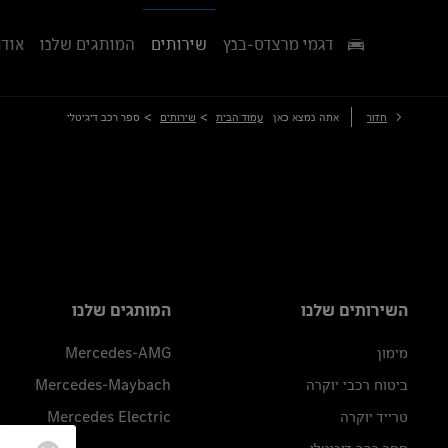
דגמי מרצדס-בנץ
שירותים
המותגים שלנו
אודו
>
>
חזור
אתה נמצא כאן
עמוד הבית
שירותים
ספר רכב דיגיטלי
השירותים שלנו
המותגים שלנו
מימון
Mercedes-AMG
ביטוח רכבי יוקרה
Mercedes-Maybach
טרייד יוקרה
Mercedes Electric