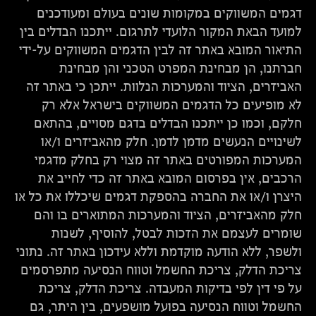
דגמים המשווקים במקומות שונים בעולם ומעודכנים
למועד הבאת המקור הלועדי לתרגום. ייתכנו הבדלים בין
התיאור המובא באתר זה לבין הדגמים המשווקים על-ידי
חברתנו, הן מבחינת המפרט הטכני והן מבחינת
האביזרים, הציוד והמערכות הנלוות. ייתכן כי באתר זה
לא מופיעים כל הדגמים המשווקים בישראל אלא רק
חלקם, וכמו כן ייתכנו הבדלים בדגם מסויים, בהתאם
לשינויים הנעשים מדמן לדמן. חלק מהאביזרים ו/או
המערכות המפורטים באתר זה מצוי רק בחלק מדגמי
הרכבים, אין בפרסום המובא באתר זה כדי לחייב את
היצרן ו/או את החברה בהספקת דגמים שיכללו את כל או
חלק מהאביזרים, הציוד והמערכות המתוארים בו והם
שומרים לעצמם את הזכות לבטל, להוסיף, לשנות
ולשפר, ללא הודעה מוקדמת וללא עידכון באתר זה. נתוני
צריכת הדלק, צריכת החשמל וטווח הנסיעה מתפרסמים
על פי דין לפי בדיקות המעבדה. צריכת הדלק, צריכת
החשמל וטווח הנסיעה בפועל מושפעים, בין היתר, גם