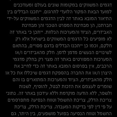
דגמים המשווקים במקומות שונים בעולם ומעודכנים
למועד הבאת המקור הלועדי לתרגום. ייתכנו הבדלים בין
התיאור המובא באתר זה לבין הדגמים המשווקים על-ידי
חברתנו, הן מבחינת המפרט הטכני והן מבחינת
האביזרים, הציוד והמערכות הנלוות. ייתכן כי באתר זה
לא מופיעים כל הדגמים המשווקים בישראל אלא רק
חלקם, וכמו כן ייתכנו הבדלים בדגם מסויים, בהתאם
לשינויים הנעשים מדמן לדמן. חלק מהאביזרים ו/או
המערכות המפורטים באתר זה מצוי רק בחלק מדגמי
הרכבים, אין בפרסום המובא באתר זה כדי לחייב את
היצרן ו/או את החברה בהספקת דגמים שיכללו את כל או
חלק מהאביזרים, הציוד והמערכות המתוארים בו והם
שומרים לעצמם את הזכות לבטל, להוסיף, לשנות
ולשפר, ללא הודעה מוקדמת וללא עידכון באתר זה. נתוני
צריכת הדלק, צריכת החשמל וטווח הנסיעה מתפרסמים
על פי דין לפי בדיקות המעבדה. צריכת הדלק, צריכת
החשמל וטווח הנסיעה בפועל מושפעים, בין היתר, גם