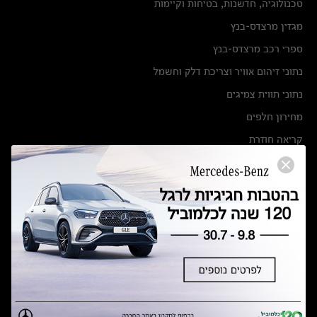
טכנולוגיה, חדשנות, בטיחות וקיימות
מגזין מרצדס-בנץ
ספרי רכב מרצדס-בנץ
נתוני זיהום אוויר וצריכת דלק וחשמל
נתוני תווית צמיגים
מחירון חלפים
קריאה חוזרת
הודעה על הטבות לרכבי מרצדס בהסדר פשרה בתצ 56447-02-19
הסדר פשרה בתצ 56447-02-19
תקנון ימי מכירות 120 לכלמוביל
מצאו אותנו
אולמות תצוגה