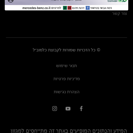
מרכזי שירות
צור קשר
© כל הזכויות שמורות לקבוצת כלמוביל
תנאי שימוש
מדיניות פרטיות
הצהרת נגישות
המידע והנתונים המופיעים באתר זה מתייחסים למגוון