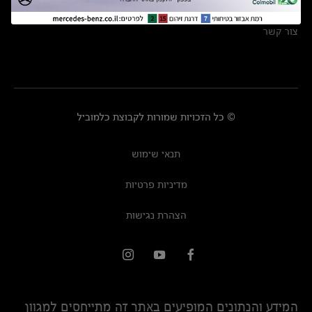
מרכזי שירות
צור קשר
© כל הזכויות שמורות לקבוצת כלמוביל
תנאי שימוש
מדיניות פרטיות
הצהרת נגישות
המידע והנתונים המופיעים באתר זה מתייחסים למגוון