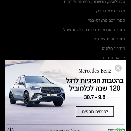
טכנולוגיה, חדשנות, בטיחות וקיימות
מגזין מרצדס-בנץ
ספרי רכב מרצדס-בנץ
נתוני זיהום אוויר וצריכת דלק וחשמל
נתוני תווית צמיגים
מחירון חלפים
קריאה חוזרת
הודעה על הטבות לרכבי מרצדס בהסדר פשרה בתצ 56447-02-19
הסדר פשרה בתצ 56447-02-19
תקנון ימי מכירות 120 לכלמוביל
מצאו אותנו
אולמות תצוגה