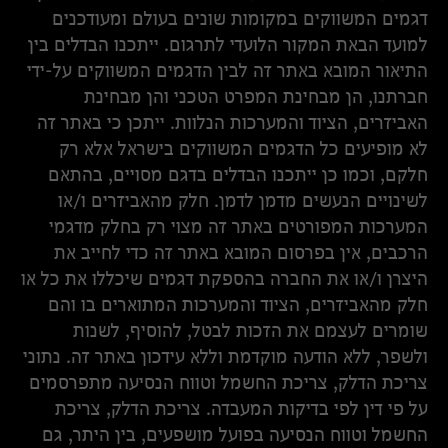
דגמים המשווקים במקומות שונים בעולם ומעודכנים
למועד הבאת המקור הלועדי לתרגום. ייתכנו הבדלים בין
התיאור המובא באתר זה לבין הדגמים המשווקים על-ידי
חברתנו, הן מבחינת המפרט הטכני והן מבחינת
האביזרים, הציוד והמערכות הנלוות. ייתכן כי באתר זה
לא מופיעים כל הדגמים המשווקים בישראל אלא רק
חלקם, וכמו כן ייתכנו הבדלים בדגם מסויים, בהתאם
לשינויים הנעשים מדמן לדמן. חלק מהאביזרים ו/או
המערכות המפורטים באתר זה מצוי רק בחלק מדגמי
הרכבים, אין בפרסום המובא באתר זה כדי לחייב את
היצרן ו/או את החברה בהספקת דגמים שיכללו את כל או
חלק מהאביזרים, הציוד והמערכות המתוארים בו והם
שומרים לעצמם את הזכות לבטל, להוסיף, לשנות
ולשפר, ללא הודעה מוקדמת וללא עידכון באתר זה. נתוני
צריכת הדלק, צריכת החשמל וטווח הנסיעה מתפרסמים
על פי דין לפי בדיקות המעבדה. צריכת הדלק, צריכת
החשמל וטווח הנסיעה בפועל מושפעים, בין היתר, גם